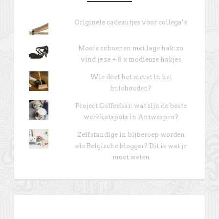
Originele cadeautjes voor collega’s
Mooie schoenen met lage hak: zo
vind je ze + 8 x modieuze hakjes
Wie doet het meest in het
huishouden?
Project Coffeebar: wat zijn de beste
werkhotspots in Antwerpen?
Zelfstandige in bijberoep worden
als Belgische blogger? Dit is wat je
moet weten