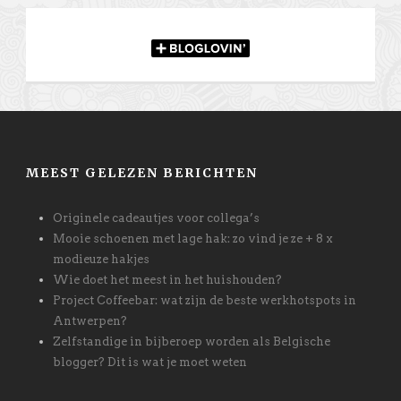
MEEST GELEZEN BERICHTEN
Originele cadeautjes voor collega’s
Mooie schoenen met lage hak: zo vind je ze + 8 x
modieuze hakjes
Wie doet het meest in het huishouden?
Project Coffeebar: wat zijn de beste werkhotspots in
Antwerpen?
Zelfstandige in bijberoep worden als Belgische
blogger? Dit is wat je moet weten