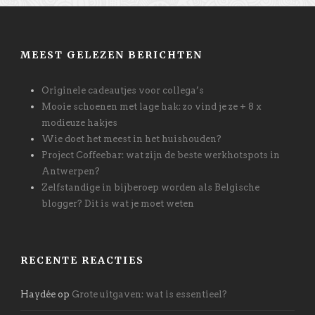
MEEST GELEZEN BERICHTEN
Originele cadeautjes voor collega’s
Mooie schoenen met lage hak: zo vind je ze + 8 x
modieuze hakjes
Wie doet het meest in het huishouden?
Project Coffeebar: wat zijn de beste werkhotspots in
Antwerpen?
Zelfstandige in bijberoep worden als Belgische
blogger? Dit is wat je moet weten
RECENTE REACTIES
Haydée
op
Grote uitgaven: wat is essentieel?