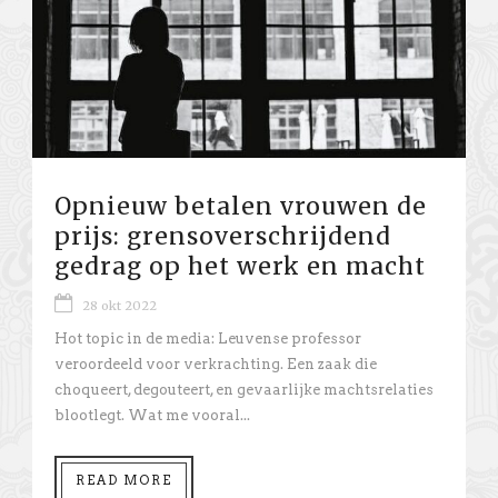
Opnieuw betalen vrouwen de
prijs: grensoverschrijdend
gedrag op het werk en macht
28 okt 2022
Hot topic in de media: Leuvense professor
veroordeeld voor verkrachting. Een zaak die
choqueert, degouteert, en gevaarlijke machtsrelaties
blootlegt. Wat me vooral...
READ MORE