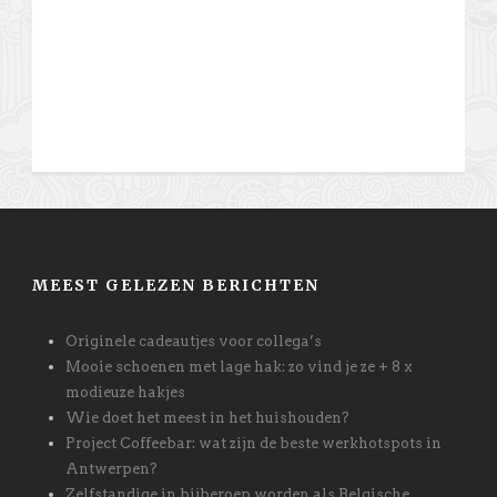
MEEST GELEZEN BERICHTEN
Originele cadeautjes voor collega’s
Mooie schoenen met lage hak: zo vind je ze + 8 x
modieuze hakjes
Wie doet het meest in het huishouden?
Project Coffeebar: wat zijn de beste werkhotspots in
Antwerpen?
Zelfstandige in bijberoep worden als Belgische