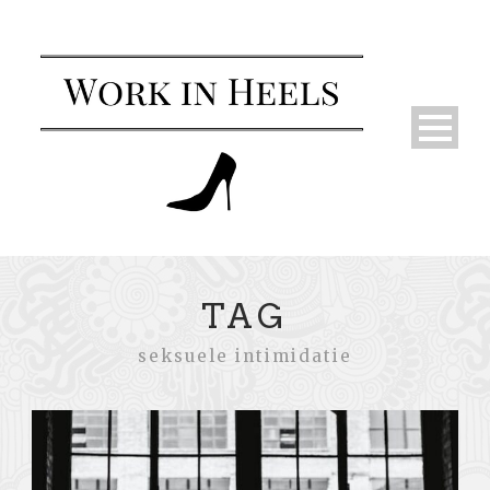
TAG
seksuele intimidatie