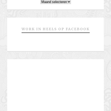
Archieven
WORK IN HEELS OP FACEBOOK