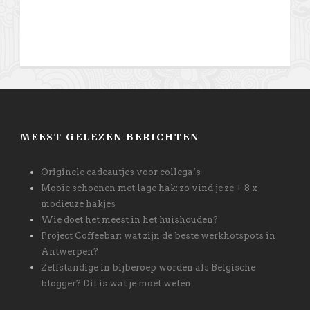
MEEST GELEZEN BERICHTEN
Originele cadeautjes voor collega’s
Mooie schoenen met lage hak: zo vind je ze + 8 x
modieuze hakjes
Wie doet het meest in het huishouden?
Project Coffeebar: wat zijn de beste werkhotspots in
Antwerpen?
Zelfstandige in bijberoep worden als Belgische
blogger? Dit is wat je moet weten