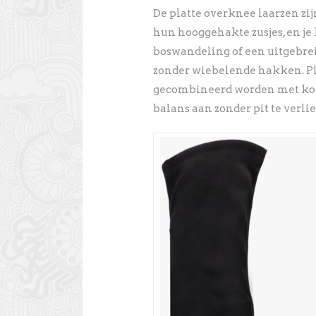
De platte overknee laarzen zij
hun hooggehakte zusjes, en je
boswandeling of een uitgebre
zonder wiebelende hakken. P
gecombineerd worden met kort
balans aan zonder pit te verli