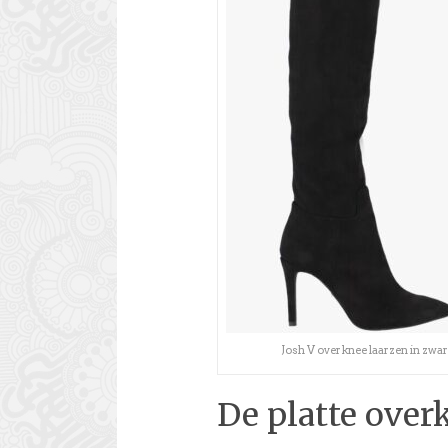
Josh V overknee laarzen in zwar
De platte over