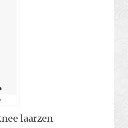
t
knee laarzen