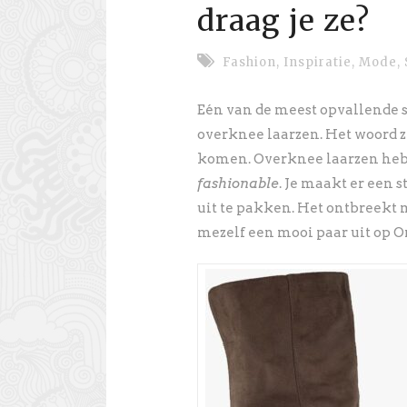
draag je ze?
Fashion
,
Inspiratie
,
Mode
,
Eén van de meest opvallende s
overknee laarzen. Het woord zeg
komen. Overknee laarzen hebb
fashionable
. Je maakt er een 
uit te pakken. Het ontbreekt m
mezelf een mooi paar uit op 