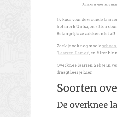
Unisa overknee laarzen in
Ik koos voor deze suède laarze
het merk Unisa, en zitten doo
Belangrijk: ze zakken niet af!
Zoek je ook nog mooie
schoen
‘
Laarzen Dames
’, en filter bi
Overknee laarzen heb je in ver
draagt lees je hier.
Soorten ove
De overknee l