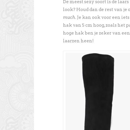
De meest sexy soort is de laar
look? Houd dan de rest van je o
much
. Je kan ook voor een iet
hak van 5 cm hoog, zoals het p
hoge hak ben je zeker van e
laarzen heen!