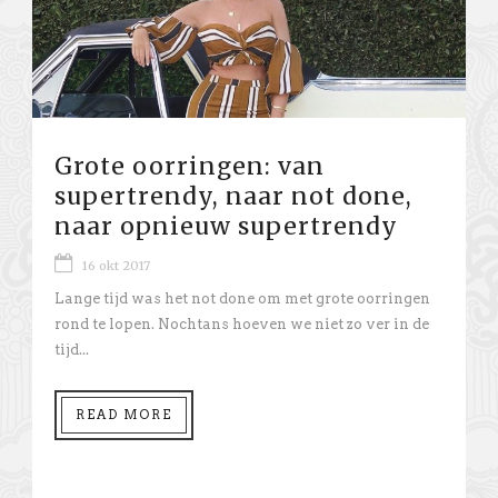
Grote oorringen: van
supertrendy, naar not done,
naar opnieuw supertrendy
16 okt 2017
Lange tijd was het not done om met grote oorringen
rond te lopen. Nochtans hoeven we niet zo ver in de
tijd...
READ MORE