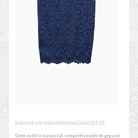
Kokerrok van gebloemde kant Esprit €59,99
Geen outfit is natuurlijk compleet zonder de gepaste