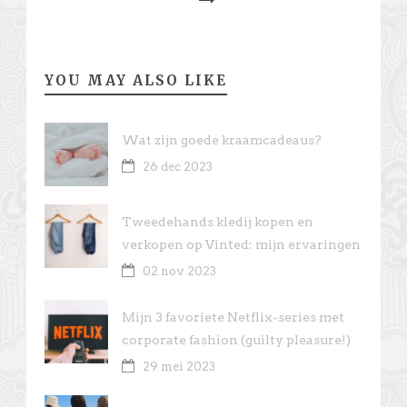
YOU MAY ALSO LIKE
Wat zijn goede kraamcadeaus?
26 dec 2023
Tweedehands kledij kopen en
verkopen op Vinted: mijn ervaringen
02 nov 2023
Mijn 3 favoriete Netflix-series met
corporate fashion (guilty pleasure!)
29 mei 2023