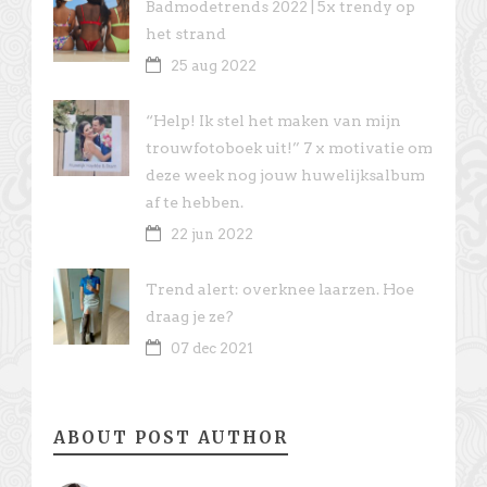
Badmodetrends 2022 | 5x trendy op
het strand
25 aug 2022
“Help! Ik stel het maken van mijn
trouwfotoboek uit!” 7 x motivatie om
deze week nog jouw huwelijksalbum
af te hebben.
22 jun 2022
Trend alert: overknee laarzen. Hoe
draag je ze?
07 dec 2021
ABOUT POST AUTHOR