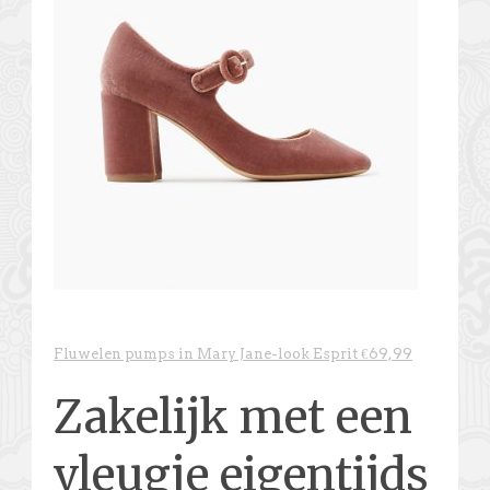
Fluwelen pumps in Mary Jane-look Esprit €69,99
Zakelijk met een
vleugje eigentijds