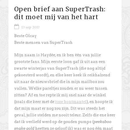
Open brief aan SuperTrash:
dit moet mij van het hart
13 sep 2017
Beste Olcay
Beste mensen van SuperTrash
Mijn naam is Haydée, en ik ben één van jullie
grootste fans. Mijn eerste loon gaf ik uit aan een
zwarte winterjas van SuperTrash (die nog altijd
gekoesterd wordt), en elke keer keek ik reikhalzend
uit naar de nieuwsbrief die in mijn mailbox zou
vallen. Welke pareltjes zouden er nu weer tussen
zitten? Af en toe repte ik mij snel naar de winkel
(zoals die keer met de
roze bontmantel
), en hoopte ik
dat mijn maat er nog zou zijn. Dit was steeds het
geval, jullie stelden me nooit teleur. Zelfs die ene keer
dat ik verliefd werd op de gouden pumps (
peekaboo
snake gold
heetten ze geloof ik) was er nog één maat