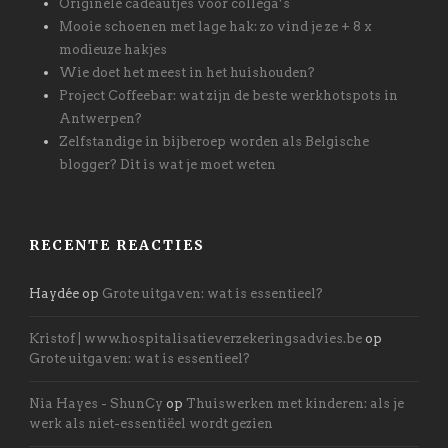
Originele cadeautjes voor collega’s
Mooie schoenen met lage hak: zo vind je ze + 8 x
modieuze hakjes
Wie doet het meest in het huishouden?
Project Coffeebar: wat zijn de beste werkhotspots in
Antwerpen?
Zelfstandige in bijberoep worden als Belgische
blogger? Dit is wat je moet weten
RECENTE REACTIES
Haydée
op
Grote uitgaven: wat is essentieel?
Kristof | www.hospitalisatieverzekeringsadvies.be
op
Grote uitgaven: wat is essentieel?
Nia Hayes - ShunCy
op
Thuiswerken met kinderen: als je
werk als niet-essentiëel wordt gezien