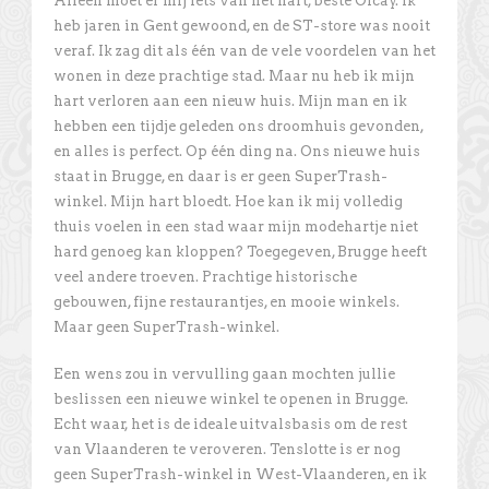
Alleen moet er mij iets van het hart, beste Olcay. Ik
heb jaren in Gent gewoond, en de ST-store was nooit
veraf. Ik zag dit als één van de vele voordelen van het
wonen in deze prachtige stad. Maar nu heb ik mijn
hart verloren aan een nieuw huis. Mijn man en ik
hebben een tijdje geleden ons droomhuis gevonden,
en alles is perfect. Op één ding na. Ons nieuwe huis
staat in Brugge, en daar is er geen SuperTrash-
winkel. Mijn hart bloedt. Hoe kan ik mij volledig
thuis voelen in een stad waar mijn modehartje niet
hard genoeg kan kloppen? Toegegeven, Brugge heeft
veel andere troeven. Prachtige historische
gebouwen, fijne restaurantjes, en mooie winkels.
Maar geen SuperTrash-winkel.
Een wens zou in vervulling gaan mochten jullie
beslissen een nieuwe winkel te openen in Brugge.
Echt waar, het is de ideale uitvalsbasis om de rest
van Vlaanderen te veroveren. Tenslotte is er nog
geen SuperTrash-winkel in West-Vlaanderen, en ik