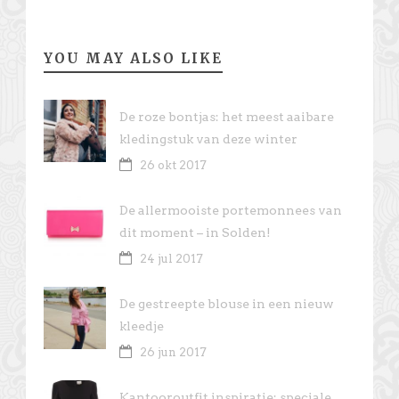
YOU MAY ALSO LIKE
De roze bontjas: het meest aaibare
kledingstuk van deze winter
26 okt 2017
De allermooiste portemonnees van
dit moment – in Solden!
24 jul 2017
De gestreepte blouse in een nieuw
kleedje
26 jun 2017
Kantooroutfit inspiratie: speciale