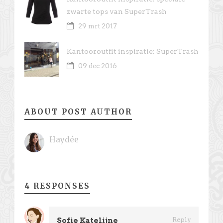
zwarte tops van SuperTrash
29 mrt 2017
Kantooroutfit inspiratie: SuperTrash
09 dec 2016
ABOUT POST AUTHOR
Haydée
4 RESPONSES
Sofie Katelijne
Reply