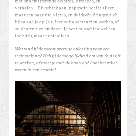
met hun fluisterende beloftes, uitroepen, en
verhalen… Bij gebrek aan inspiratie hoef je alleen
maar een paar titels lezen, en de ideeën dringen zich
bijna aan je op. Je zult er ook anderen zien werken, of
studenten zien studeren. Je bent misschien wel een
individu, maar nooit alleen.
Wat vind jij de meest prettige oplossing voor een
treinstaking? Heb jij de mogelijkheid om van thuis uit
te werken, of moet je toch de baan op? Laat het zeker
weten in een reactie!