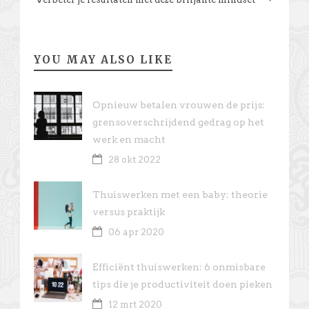
YOU MAY ALSO LIKE
Opnieuw betalen vrouwen de prijs:
grensoverschrijdend gedrag op het
werk en macht
28 okt 2022
Thuiswerken met een baby: theorie
versus praktijk
06 apr 2020
Efficiënt thuiswerken: 6 onmisbare
tips die je productiviteit doen pieken
12 mrt 2020