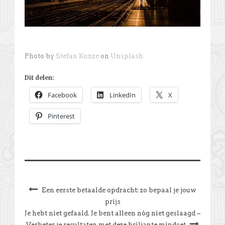
Photo by
Stefan Kunze
on
Unsplash
Dit delen:
Facebook
LinkedIn
X
Pinterest
Een eerste betaalde opdracht: zo bepaal je jouw
prijs
Je hebt niet gefaald. Je bent alleen nóg niet geslaagd –
Verbeter je resultaten met deze briljante mindset