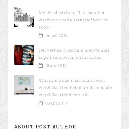
Met de elektrische fiets naar het
werk: een goed alternatief voor de
auto?
14 mei 2019
Het verhaal over mijn nieuwe huis:
kopen, renoveren, en inrichten
18 apr 2019
Waarom we zo’n fascinatie voor
wereldkaarten hebben + de mooiste
wereldkaartendecoratie
03 apr 2019
ABOUT POST AUTHOR