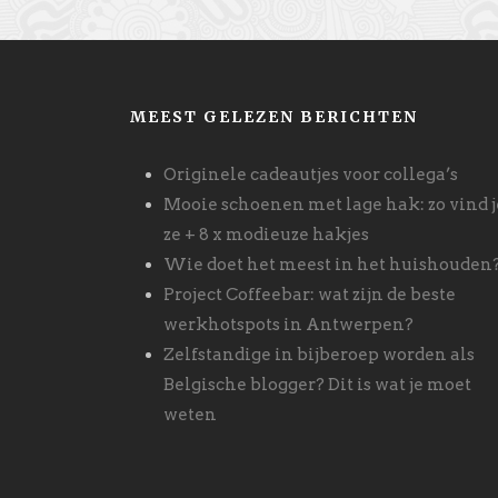
MEEST GELEZEN BERICHTEN
Originele cadeautjes voor collega’s
Mooie schoenen met lage hak: zo vind j
ze + 8 x modieuze hakjes
Wie doet het meest in het huishouden
Project Coffeebar: wat zijn de beste
werkhotspots in Antwerpen?
Zelfstandige in bijberoep worden als
Belgische blogger? Dit is wat je moet
weten