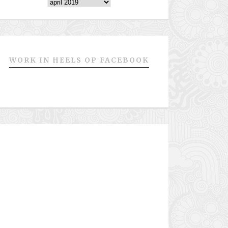
Archieven
WORK IN HEELS OP FACEBOOK