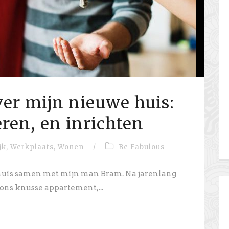
ver mijn nieuwe huis:
ren, en inrichten
jk
,
Werkplaats
,
Wonen
/
Be Fabulous
n huis samen met mijn man Bram. Na jarenlang
ns knusse appartement,...