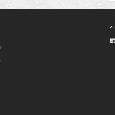
A
Ar
e
?