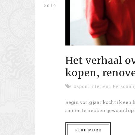
2019
Het verhaal o
kopen, renove
#spon
,
Interieur
,
Persoonli
Begin vorig jaar kocht ik ee
samen te hebben gewoond op o
READ MORE