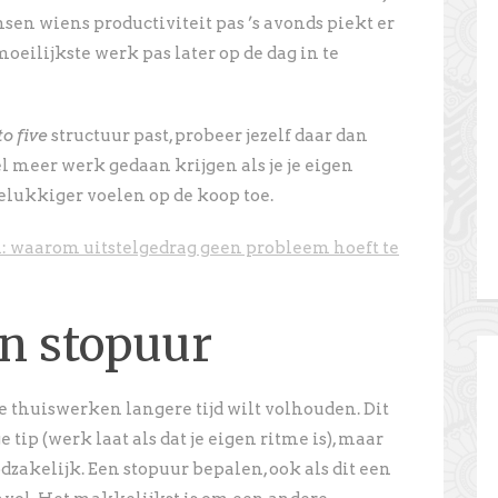
nsen wiens productiviteit pas ’s avonds piekt er
eilijkste werk pas later op de dag in te
to five
structuur past, probeer jezelf daar dan
el meer werk gedaan krijgen als je je eigen
 gelukkiger voelen op de koop toe.
n: waarom uitstelgedrag geen probleem hoeft te
en stopuur
 je thuiswerken langere tijd wilt volhouden. Dit
e tip (werk laat als dat je eigen ritme is), maar
oodzakelijk. Een stopuur bepalen, ook als dit een