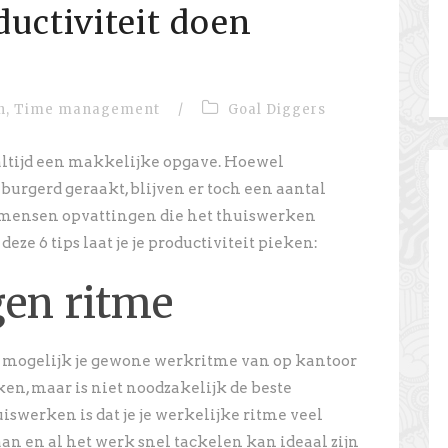
oductiviteit doen
n
,
Time management
/
Goal Diggers
 altijd een makkelijke opgave. Hoewel
urgerd geraakt, blijven er toch een aantal
 mensen opvattingen die het thuiswerken
ze 6 tips laat je je productiviteit pieken:
igen ritme
eel mogelijk je gewone werkritme van op kantoor
n, maar is niet noodzakelijk de beste
uiswerken is dat je je werkelijke ritme veel
an en al het werk snel tackelen kan ideaal zijn