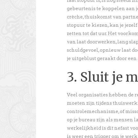
laat stopuur is, is nog steeds 
gebeurtenis te koppelen aan j
crèche, thuiskomst van partne
stopuur te kiezen, kan je jezel
zetten tot dat uur. Het voorko
van laat doorwerken, lang sla
schuldgevoel, opnieuw laat 
je uitgeblust geraakt door een
3. Sluit je m
Veel organisaties hebben de r
moeten zijn tijdens thuiswerk
controlemechanisme, of missch
op je bureau zijn als mensen
werkelijkheid is dit nefast v
is weer een trigger om je werk