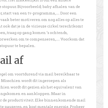
zinvol. Het makkelijkst is om een andere
e stopuur. Bijvoorbeeld; baby afhalen van de
r, start van een tv-programma,… Door een
f vaak beter motiveren om nog alles op alles te
mt ook dat je in de vicieuze cirkel terechtkomt
pen, traag op gang komen ’s ochtends,
doorwerken om te compenseren,… Voorkom dat
 stopuur te bepalen.
ail af
egel om voortdurend via mail bereikbaar te
. Misschien wordt dit ingeroepen als
ien wordt dit gezien als het equivalent van
 langskomen en aankloppen. Maar in
oor de productiviteit. Elke binnenkomende mail
 te pauzeren, en kost mentale energie. Probeer