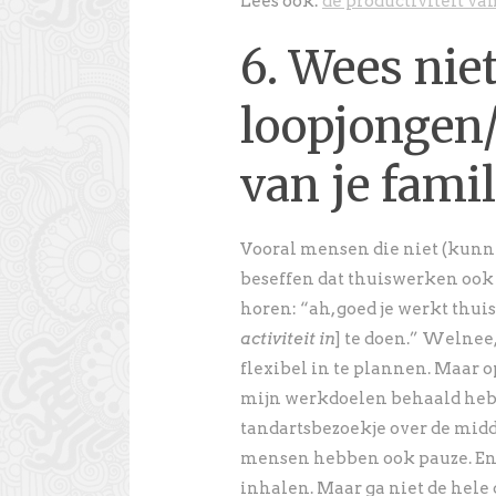
Lees ook:
de productiviteit va
6. Wees nie
loopjongen/
van je famil
Vooral mensen die niet (kunne
beseffen dat thuiswerken ook g
horen: “ah, goed je werkt thuis,
activiteit in
] te doen.” Welnee
flexibel in te plannen. Maar 
mijn werkdoelen behaald hebbe
tandartsbezoekje over de midd
mensen hebben ook pauze. En
inhalen. Maar ga niet de hele 