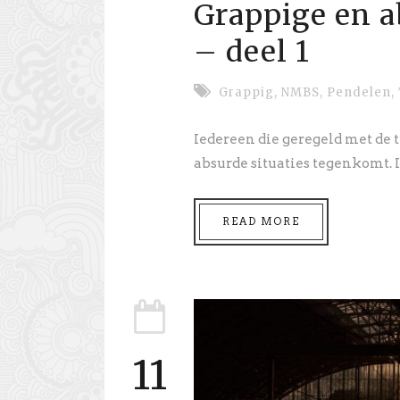
Grappige en a
– deel 1
Grappig
,
NMBS
,
Pendelen
,
Iedereen die geregeld met de t
absurde situaties tegenkomt. In
READ MORE
11