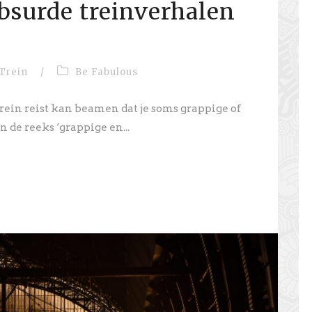
bsurde treinverhalen
Trein
/
Be Fabulous
rein reist kan beamen dat je soms grappige of
 de reeks ‘grappige en...