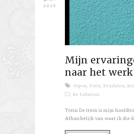
2019
Mijn ervaring
naar het werk
#spon
,
Fiets
,
Pendelen
,
Re
Be Fabulous
Trein De trein is mijn hoofdt
Afhankelijk van waar ik die dag