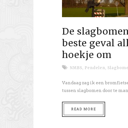
De slagbomen 
beste geval al
hoekje om
NMBS
,
Pendelen
,
Slagbome
Vandaag zag ik een bromfietse
tussen slagbomen door te man
READ MORE