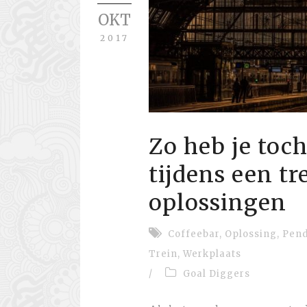
OKT
2017
Zo heb je toc
tijdens een tr
oplossingen
Coffeebar
,
Oplossing
,
Pend
Trein
,
Werkplaats
/
Goal Diggers