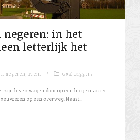
negeren: in het
leen letterlijk het
n negeren
,
Trein
/
Goal Diggers
r zijn leven wagen door op een logge manier
oeuvreren op een overweg. Naast...