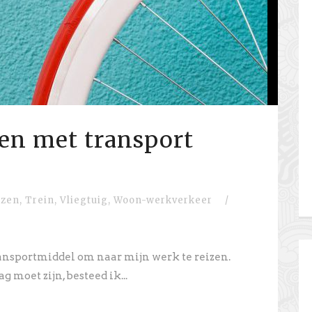
en met transport
izen
,
Trein
,
Vliegtuig
,
Woon-werkverkeer
/
ransportmiddel om naar mijn werk te reizen.
 moet zijn, besteed ik...