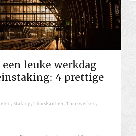
h een leuke werkdag
einstaking: 4 prettige
elen
,
Staking
,
Thuiskantoor
,
Thuiswerken
,