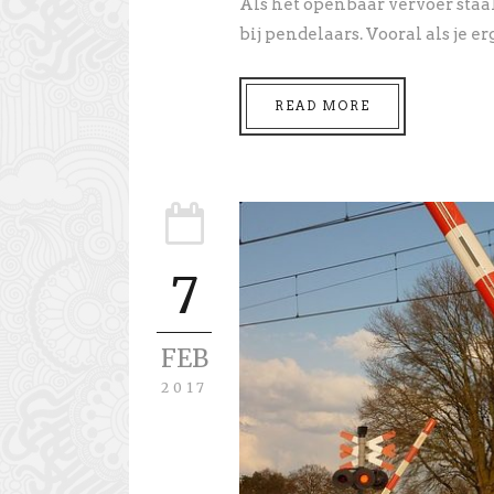
Als het openbaar vervoer staak
bij pendelaars. Vooral als je er
READ MORE
7
FEB
2017