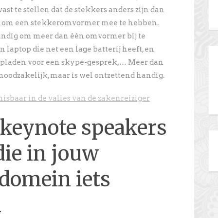
st te stellen dat de stekkers anders zijn dan
am om een stekkeromvormer mee te hebben.
 handig om meer dan één omvormer bij te
n laptop die net een lage batterij heeft, en
t opladen voor een skype-gesprek,… Meer dan
oodzakelijk, maar is wel ontzettend handig.
misbaar in de valies van de zakenreiziger
 keynote speakers
die in jouw
domein iets
n