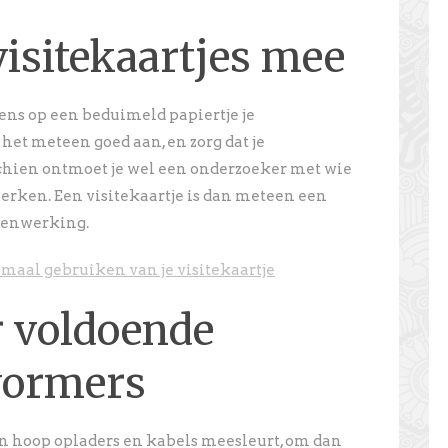
visitekaartjes mee
gens op een beduimeld papiertje je
het meteen goed aan, en zorg dat je
sschien ontmoet je wel een onderzoeker met wie
erken. Een visitekaartje is dan meteen een
amenwerking.
timaal gebruiken van je visitekaartje
r voldoende
vormers
 een hoop opladers en kabels meesleurt, om dan