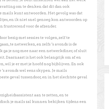
 te zetten. Je bent misschien wel aan het werk
isvatting om te denken dat dit dan ook
je mails kunt antwoorden. Het gevolg was dat
tjes, en ik niet snel genoeg kon antwoorden op
en frustrerend voor de afzender.
oor bezig met sessies te volgen, zelf te
gaan, te netwerken, en zelfs ’s avonds is de
k ga je nog mee naar een netwerkdiner, of sluit
eit. Daarnaast is het ook belangrijk om af en
, wil je er met je hoofd nog bijblijven. En ook
je ’s avonds wel eens skypen. Je mails
ste geval tussendoor, en in het slechtste geval
zigheidsassistent aan te zetten, en te
adisch je mails zal kunnen bekijken tijdens een