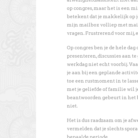
afwezigheidsassistent niet aan
op congres, maar het is een m
betekent dat je makkelijk op 
mijn mailbox volliep met mail
vragen. Frustrerend voor mij, 
Op congres ben je de hele dag d
presenteren, discussies aan te 
werkdag niet echt voorbij. Vaa
je aan bij een geplande activit
toe een rustmoment in te lassen
met je geliefde of familie wil 
beantwoorden gebeurt in het be
niet.
Het is dus raadzaam om je afwe
vermelden dat je slechts spor
bepaalde periode.