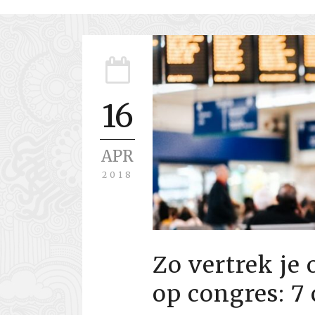
16
APR
2018
Zo vertrek je
op congres: 7