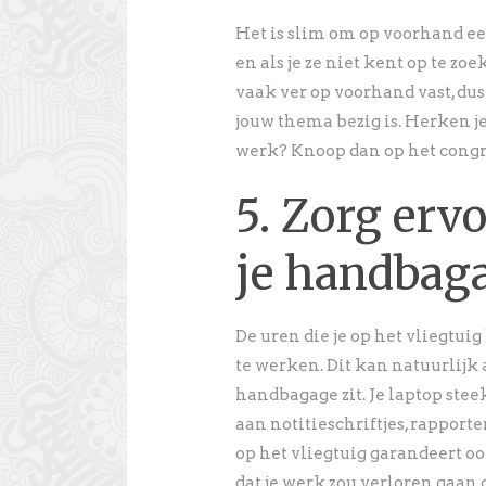
Het is slim om op voorhand ee
en als je ze niet kent op te z
vaak ver op voorhand vast, du
jouw thema bezig is. Herken 
werk? Knoop dan op het congr
5. Zorg ervo
je handbaga
De uren die je op het vliegtui
te werken. Dit kan natuurlijk 
handbagage zit. Je laptop ste
aan notitieschriftjes, rapporte
op het vliegtuig garandeert oo
dat je werk zou verloren gaan