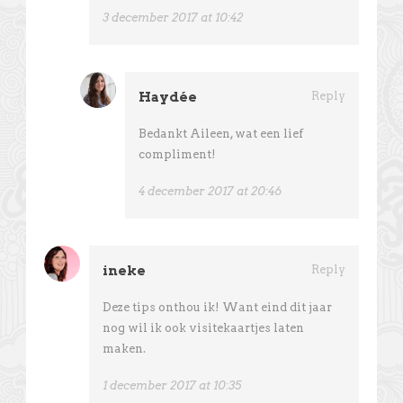
3 december 2017 at 10:42
Haydée
Reply
Bedankt Aileen, wat een lief
compliment!
4 december 2017 at 20:46
ineke
Reply
Deze tips onthou ik! Want eind dit jaar
nog wil ik ook visitekaartjes laten
maken.
1 december 2017 at 10:35