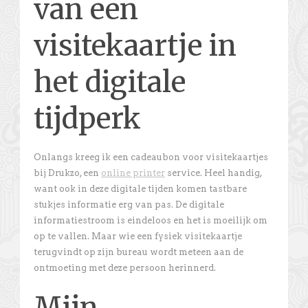
van een
visitekaartje in
het digitale
tijdperk
Onlangs kreeg ik een cadeaubon voor visitekaartjes
bij Drukzo, een
online printer
service. Heel handig,
want ook in deze digitale tijden komen tastbare
stukjes informatie erg van pas. De digitale
informatiestroom is eindeloos en het is moeilijk om
op te vallen. Maar wie een fysiek visitekaartje
terugvindt op zijn bureau wordt meteen aan de
ontmoeting met deze persoon herinnerd.
Mijn