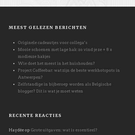
MEEST GELEZEN BERICHTEN
Originele cadeautjes voor collega’s
Mooie schoenen met lage hak: zo vind je ze + 8 x
modieuze hakjes
Wie doet het meest in het huishouden?
Project Coffeebar: wat zijn de beste werkhotspots in
Antwerpen?
Zelfstandige in bijberoep worden als Belgische
blogger? Dit is wat je moet weten
RECENTE REACTIES
Haydée
op
Grote uitgaven: wat is essentieel?