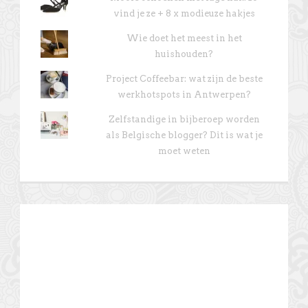
vind je ze + 8 x modieuze hakjes
Wie doet het meest in het
huishouden?
Project Coffeebar: wat zijn de beste
werkhotspots in Antwerpen?
Zelfstandige in bijberoep worden
als Belgische blogger? Dit is wat je
moet weten