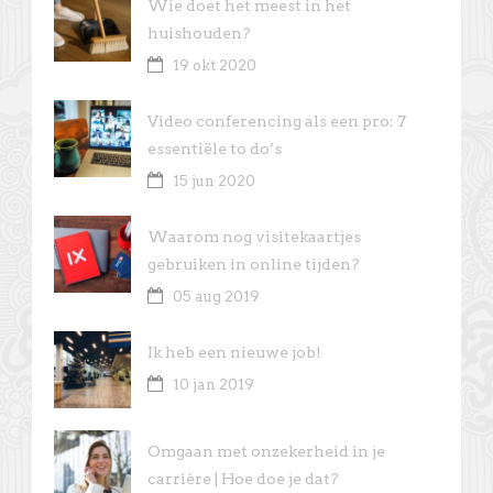
Wie doet het meest in het
huishouden?
19 okt 2020
Video conferencing als een pro: 7
essentiële to do’s
15 jun 2020
Waarom nog visitekaartjes
gebruiken in online tijden?
05 aug 2019
Ik heb een nieuwe job!
10 jan 2019
Omgaan met onzekerheid in je
carrière | Hoe doe je dat?