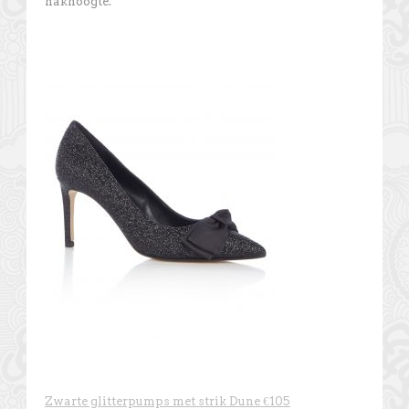
hakhoogte.
Zwarte glitterpumps met strik Dune €105