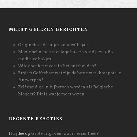
MEEST GELEZEN BERICHTEN
Originele cadeautjes voor collega’s
Mooie schoenen met lage hak: zo vind je ze + 8 x
modieuze hakjes
Wie doet het meest in het huishouden?
Project Coffeebar: wat zijn de beste werkhotspots in
Antwerpen?
Zelfstandige in bijberoep worden als Belgische
blogger? Dit is wat je moet weten
RECENTE REACTIES
Haydée
op
Grote uitgaven: wat is essentieel?