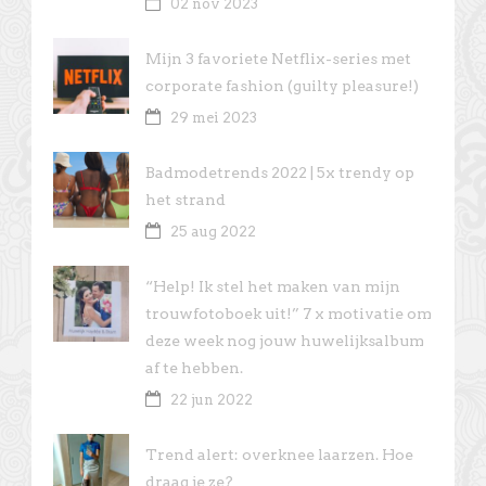
02 nov 2023
Mijn 3 favoriete Netflix-series met
corporate fashion (guilty pleasure!)
29 mei 2023
Badmodetrends 2022 | 5x trendy op
het strand
25 aug 2022
“Help! Ik stel het maken van mijn
trouwfotoboek uit!” 7 x motivatie om
deze week nog jouw huwelijksalbum
af te hebben.
22 jun 2022
Trend alert: overknee laarzen. Hoe
draag je ze?