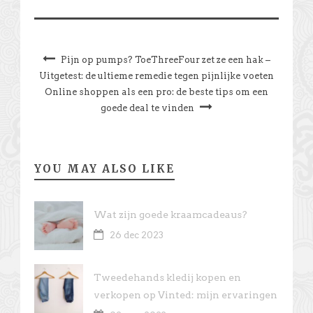
Pijn op pumps? ToeThreeFour zet ze een hak –
Uitgetest: de ultieme remedie tegen pijnlijke voeten
Online shoppen als een pro: de beste tips om een
goede deal te vinden
YOU MAY ALSO LIKE
Wat zijn goede kraamcadeaus?
26 dec 2023
Tweedehands kledij kopen en
verkopen op Vinted: mijn ervaringen