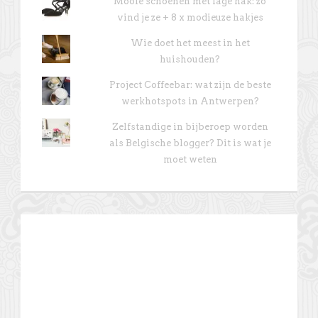
Mooie schoenen met lage hak: zo
vind je ze + 8 x modieuze hakjes
Wie doet het meest in het
huishouden?
Project Coffeebar: wat zijn de beste
werkhotspots in Antwerpen?
Zelfstandige in bijberoep worden
als Belgische blogger? Dit is wat je
moet weten