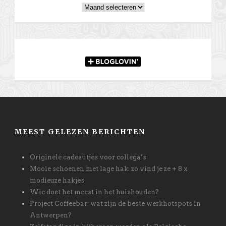
Archieven
MEEST GELEZEN BERICHTEN
Originele cadeautjes voor collega’s
Mooie schoenen met lage hak: zo vind je ze + 8 x
modieuze hakjes
Wie doet het meest in het huishouden?
Project Coffeebar: wat zijn de beste werkhotspots in
Antwerpen?