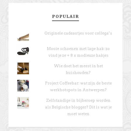
POPULAIR
Originele cadeautjes voor collega’s
Mooie schoenen met lage hak: zo
vind je ze + 8 x modieuze hakjes
Wie doet het meest in het
huishouden?
Project Coffeebar: wat zijn de beste
werkhotspots in Antwerpen?
Zelfstandige in bijberoep worden
als Belgische blogger? Dit is wat je
moet weten