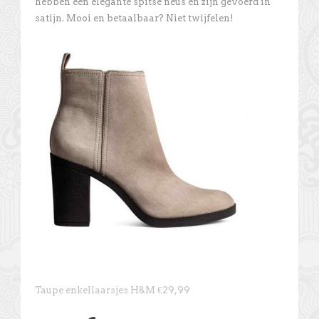
hebben een elegante spitse neus en zijn gevoerd in
satijn. Mooi en betaalbaar? Niet twijfelen!
Taupe enkellaarsjes H&M €29,99