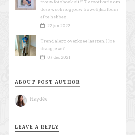
trouwfotoboek uit!” 7 x motivatie om
deze week nog jouw huwelijksalbum
af te hebben.
22 jun 2022
Trend alert: overknee laarzen. Hoe
draag je ze?
07 dec 2021
ABOUT POST AUTHOR
Haydée
LEAVE A REPLY