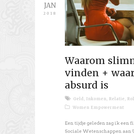
JAN
2018
Waarom slimm
vinden + waa
absurd is
Geld
,
Inkomen
,
Relatie
,
Ro
Women Empowerment
Een tijdje geleden zag ik een
Sociale Wetenschappen aan U