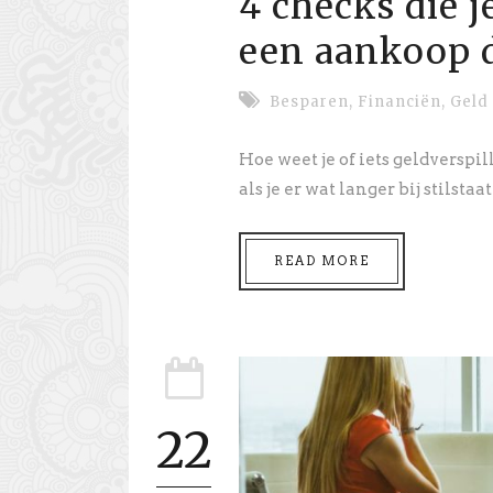
4 checks die 
een aankoop 
Besparen
,
Financiën
,
Geld
Hoe weet je of iets geldverspil
als je er wat langer bij stilstaat 
READ MORE
22