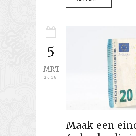
5
MRT
2018
Maak een eind