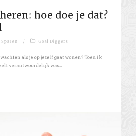
heren: hoe doe je dat?
l
Sparen
/
Goal Diggers
wachten als je op jezelf gaat wonen? Toen ik
elf verantwoordelijk was...