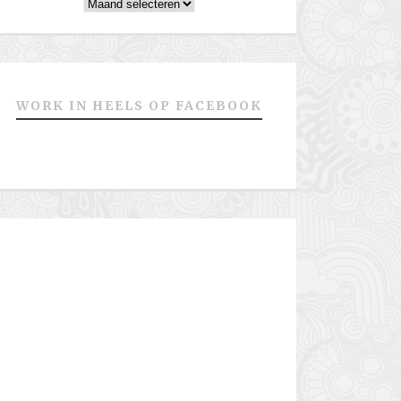
Archieven
WORK IN HEELS OP FACEBOOK