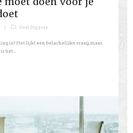
je moet doen voor je
doet
/
Goal Diggers
ling is? Het lijkt een belachelijke vraag, maar
is het...