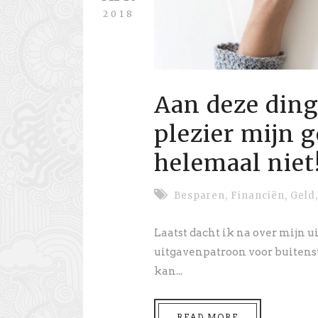
2018
Aan deze ding
plezier mijn 
helemaal niet
Besparen
,
Financiën
,
Geld
,
Laatst dacht ik na over mijn 
uitgavenpatroon voor buiten
kan...
READ MORE