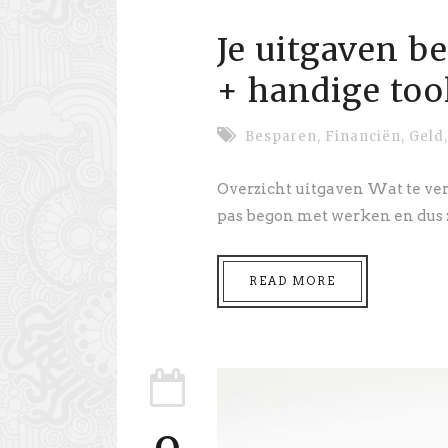
Je uitgaven be
+ handige too
Besparen
,
Financiën
,
Geld
,
Overzicht uitgaven Wat te ver
pas begon met werken en dus z
READ MORE