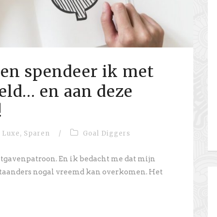
en spendeer ik met
geld… en aan deze
!
Luxe
,
Sparen
/
Goal Diggers
uitgavenpatroon. En ik bedacht me dat mijn
staanders nogal vreemd kan overkomen. Het