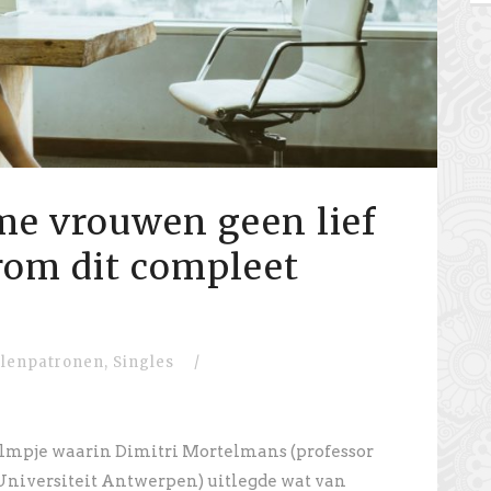
e vrouwen geen lief
rom dit compleet
llenpatronen
,
Singles
/
 filmpje waarin Dimitri Mortelmans (professor
niversiteit Antwerpen) uitlegde wat van