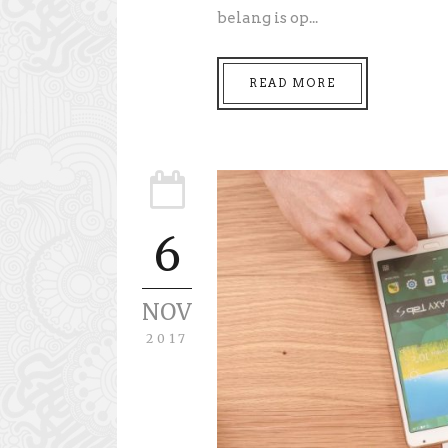
belang is op...
READ MORE
6
NOV
2017