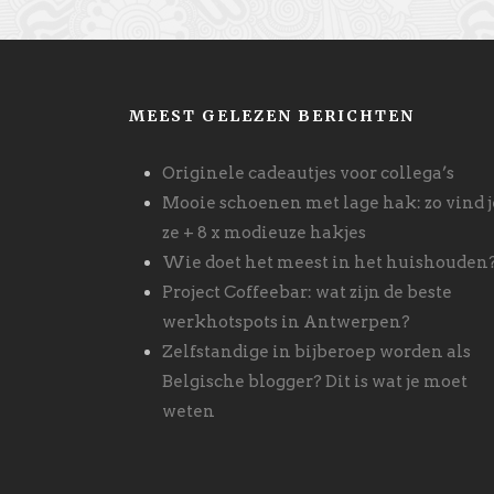
MEEST GELEZEN BERICHTEN
Originele cadeautjes voor collega’s
Mooie schoenen met lage hak: zo vind j
ze + 8 x modieuze hakjes
Wie doet het meest in het huishouden
Project Coffeebar: wat zijn de beste
werkhotspots in Antwerpen?
Zelfstandige in bijberoep worden als
Belgische blogger? Dit is wat je moet
weten