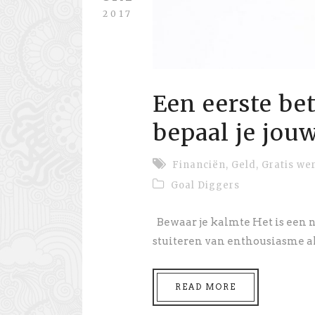
2017
Een eerste be
bepaal je jouw
Financiën
,
Geld
,
Gratis we
Goal Diggers
Bewaar je kalmte Het is een n
stuiteren van enthousiasme als
READ MORE