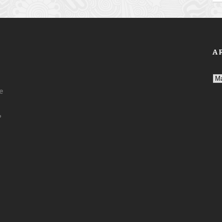
A
Ar
e
?