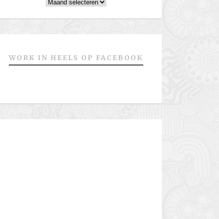
Archieven
WORK IN HEELS OP FACEBOOK