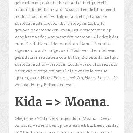
gebeurt is mij ook niet helemaal duidelijk. Het is
natuurlijk niet Esmeralda’s schuld en de film neemt
het haar ook niet kwalijk, maar het lijkt alsof ze
absoluut niets doet om dit te stoppen. Ze blijft
gewoon ondergedoken leven. Belle offerde zich op
voor haar vader, wat maar één persoon is. Ik denk dat
er in ‘De klokkenluider van Notre Dame’ tientallen
zigeuners worden afgevoerd. Toch wordt er niet eens
gehint naar een intern conflict bij Esmeralda. Ze lijkt
absoluut niet te worstelen met de vraag of ze zich niet
beter kan overgeven om al die mensenlevens te
sparen, zoals Harry Potter deed. Ah, Harry Potter… Ik
wou dat Harry Potter echt was.
Kida => Moana
.
Oké, ik heb ‘Kida’ vervangen door ‘Moana’. Deels
omdat ik verliefd ben op de nieuwe film. Deels omdat
ik Atlantis nog maar één keer gezien heb en ik dit