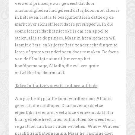
verwend prinsesje was geweest dat door
omstandigheden had geleerd dat rijkdom niet alles is
in het leven. Het is te beargumenteren dat ze op de
markt over zichzelf leert dat ze
privileged
is. In die
scène leert ze dat het niet oké is om een appel te
stelen, al is ze de prinses. Maar in het algemeen wil
Jasmine ‘iets’ en krijgt ze ‘iets’ zonder echt dingen te
leren of grote veranderingen door te maken. De focus
van de film ligt natuurlijk meer op het
hoofdpersonage, Alladin, die wel een grote
ontwikkeling doormaakt.
Takes initiative vs. wait-and-see-attitude
Als puntje bij paaltje komt wordt ze door Alladin
gered uit die zandloper. Daarbovenop doet ze
eigenlijk niet enorm veel als ze verneemt dat Jafar
haar geliefde heeft laten onthoofden. Ze weent en…
ze gaat het aan haar vader vertellen. Wauw. Wat een
prachtig initiatiefneming. Maar hej, Jasmine doet