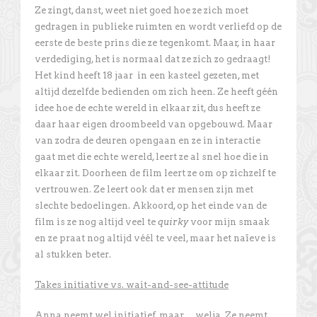
Ze zingt, danst, weet niet goed hoe ze zich moet
gedragen in publieke ruimten en wordt verliefd op de
eerste de beste prins die ze tegenkomt. Maar, in haar
verdediging, het is normaal dat ze zich zo gedraagt!
Het kind heeft 18 jaar in een kasteel gezeten, met
altijd dezelfde bedienden om zich heen. Ze heeft géén
idee hoe de echte wereld in elkaar zit, dus heeft ze
daar haar eigen droombeeld van opgebouwd. Maar
van zodra de deuren opengaan en ze in interactie
gaat met die echte wereld, leert ze al snel hoe die in
elkaar zit. Doorheen de film leert ze om op zichzelf te
vertrouwen. Ze leert ook dat er mensen zijn met
slechte bedoelingen. Akkoord, op het einde van de
film is ze nog altijd veel te
quirky
voor mijn smaak
en ze praat nog altijd véél te veel, maar het naïeve is
al stukken beter.
Takes initiative vs. wait-and-see-attitude
Anna neemt wel initiatief, maar… welja. Ze neemt