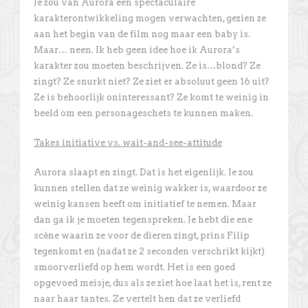
Je zou van Aurora een spectaculaire
karakterontwikkeling mogen verwachten, gezien ze
aan het begin van de film nog maar een baby is.
Maar… neen. Ik heb geen idee hoe ik Aurora’s
karakter zou moeten beschrijven. Ze is…blond? Ze
zingt? Ze snurkt niet? Ze ziet er absoluut geen 16 uit?
Ze is behoorlijk oninteressant? Ze komt te weinig in
beeld om een personageschets te kunnen maken.
Takes initiative vs. wait-and-see-attitude
Aurora slaapt en zingt. Dat is het eigenlijk. Je zou
kunnen stellen dat ze weinig wakker is, waardoor ze
weinig kansen heeft om initiatief te nemen. Maar
dan ga ik je moeten tegenspreken. Je hebt die ene
scène waarin ze voor de dieren zingt, prins Filip
tegenkomt en (nadat ze 2 seconden verschrikt kijkt)
smoorverliefd op hem wordt. Het is een goed
opgevoed meisje, dus als ze ziet hoe laat het is, rent ze
naar haar tantes. Ze vertelt hen dat ze verliefd