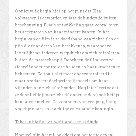
Opnieuw, ik begin hier op het punt dat Elsa
volwassen is geworden en laat de kindertijd buiten
beschouwing. Elsa’s ontwikkeling gaat vooral over
het accepteren van haar mindere kanten. In het
begin van de film is ze doodsbang van zichzelf en de
pijn die ze anderen kan berokkenen, waardoor ze
letterlijk van iedereen wegvlucht om zich te isoleren
buiten de maatschappij. Doorheen de film leert ze
zichzelf onder controle te houden en haar krachten te
beheersen. Ze spuit niet meer ongecontroleerd ijs,
maar produceert doelgericht ijspegels om haar
vijanden van zich af te houden. Nog later leert ze dat
ze door liefde (voor zichzelf, onder andere) ook het ijs
kan laten smelten. Ze verandert van een jong, bang
vogeltje naar een machtige en capabele koningin.
Takes initiative vs. wait-and-see-attitude
Hoeveel pijn het mij ook doet om het toe te geven: