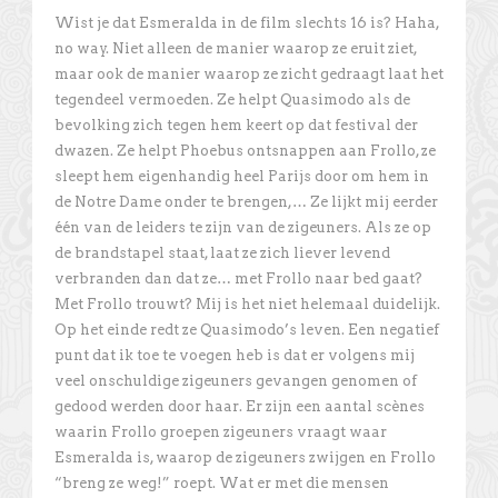
Wist je dat Esmeralda in de film slechts 16 is? Haha,
no way. Niet alleen de manier waarop ze eruit ziet,
maar ook de manier waarop ze zicht gedraagt laat het
tegendeel vermoeden. Ze helpt Quasimodo als de
bevolking zich tegen hem keert op dat festival der
dwazen. Ze helpt Phoebus ontsnappen aan Frollo, ze
sleept hem eigenhandig heel Parijs door om hem in
de Notre Dame onder te brengen,… Ze lijkt mij eerder
één van de leiders te zijn van de zigeuners. Als ze op
de brandstapel staat, laat ze zich liever levend
verbranden dan dat ze… met Frollo naar bed gaat?
Met Frollo trouwt? Mij is het niet helemaal duidelijk.
Op het einde redt ze Quasimodo’s leven. Een negatief
punt dat ik toe te voegen heb is dat er volgens mij
veel onschuldige zigeuners gevangen genomen of
gedood werden door haar. Er zijn een aantal scènes
waarin Frollo groepen zigeuners vraagt waar
Esmeralda is, waarop de zigeuners zwijgen en Frollo
“breng ze weg!” roept. Wat er met die mensen