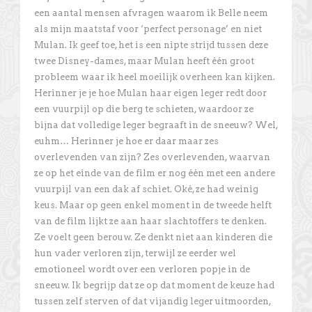
een aantal mensen afvragen waarom ik Belle neem
als mijn maatstaf voor ‘perfect personage’ en niet
Mulan. Ik geef toe, het is een nipte strijd tussen deze
twee Disney-dames, maar Mulan heeft één groot
probleem waar ik heel moeilijk overheen kan kijken.
Herinner je je hoe Mulan haar eigen leger redt door
een vuurpijl op die berg te schieten, waardoor ze
bijna dat volledige leger begraaft in de sneeuw? Wel,
euhm… Herinner je hoe er daar maar zes
overlevenden van zijn? Zes overlevenden, waarvan
ze op het einde van de film er nog één met een andere
vuurpijl van een dak af schiet. Oké, ze had weinig
keus. Maar op geen enkel moment in de tweede helft
van de film lijkt ze aan haar slachtoffers te denken.
Ze voelt geen berouw. Ze denkt niet aan kinderen die
hun vader verloren zijn, terwijl ze eerder wel
emotioneel wordt over een verloren popje in de
sneeuw. Ik begrijp dat ze op dat moment de keuze had
tussen zelf sterven of dat vijandig leger uitmoorden,