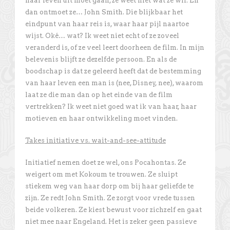
haar leven uit moet gaan, ze weet niet wat ze wil. En
dan ontmoet ze… John Smith. Die blijkbaar het
eindpunt van haar reis is, waar haar pijl naartoe
wijst. Oké… wat? Ik weet niet echt of ze zoveel
veranderd is, of ze veel leert doorheen de film. In mijn
belevenis blijft ze dezelfde persoon. En als de
boodschap is dat ze geleerd heeft dat de bestemming
van haar leven een man is (nee, Disney, nee), waarom
laat ze die man dan op het einde van de film
vertrekken? Ik weet niet goed wat ik van haar, haar
motieven en haar ontwikkeling moet vinden.
Takes initiative vs. wait-and-see-attitude
Initiatief nemen doet ze wel, ons Pocahontas. Ze
weigert om met Kokoum te trouwen. Ze sluipt
stiekem weg van haar dorp om bij haar geliefde te
zijn. Ze redt John Smith. Ze zorgt voor vrede tussen
beide volkeren. Ze kiest bewust voor zichzelf en gaat
niet mee naar Engeland. Het is zeker geen passieve