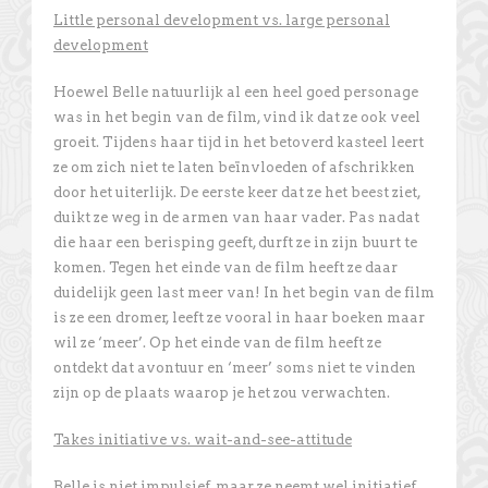
Little personal development vs. large personal
development
Hoewel Belle natuurlijk al een heel goed personage
was in het begin van de film, vind ik dat ze ook veel
groeit. Tijdens haar tijd in het betoverd kasteel leert
ze om zich niet te laten beïnvloeden of afschrikken
door het uiterlijk. De eerste keer dat ze het beest ziet,
duikt ze weg in de armen van haar vader. Pas nadat
die haar een berisping geeft, durft ze in zijn buurt te
komen. Tegen het einde van de film heeft ze daar
duidelijk geen last meer van! In het begin van de film
is ze een dromer, leeft ze vooral in haar boeken maar
wil ze ‘meer’. Op het einde van de film heeft ze
ontdekt dat avontuur en ‘meer’ soms niet te vinden
zijn op de plaats waarop je het zou verwachten.
Takes initiative vs. wait-and-see-attitude
Belle is niet impulsief, maar ze neemt wel initiatief.