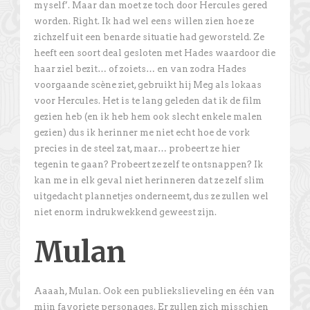
myself’. Maar dan moet ze toch door Hercules gered
worden. Right. Ik had wel eens willen zien hoe ze
zichzelf uit een benarde situatie had geworsteld. Ze
heeft een soort deal gesloten met Hades waardoor die
haar ziel bezit… of zoiets… en van zodra Hades
voorgaande scène ziet, gebruikt hij Meg als lokaas
voor Hercules. Het is te lang geleden dat ik de film
gezien heb (en ik heb hem ook slecht enkele malen
gezien) dus ik herinner me niet echt hoe de vork
precies in de steel zat, maar… probeert ze hier
tegenin te gaan? Probeert ze zelf te ontsnappen? Ik
kan me in elk geval niet herinneren dat ze zelf slim
uitgedacht plannetjes onderneemt, dus ze zullen wel
niet enorm indrukwekkend geweest zijn.
Mulan
Aaaah, Mulan. Ook een publiekslieveling en één van
mijn favoriete personages. Er zullen zich misschien