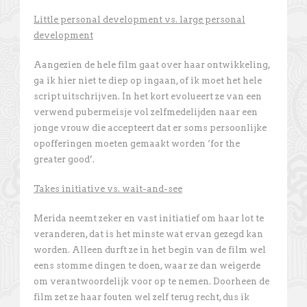
Little personal development vs. large personal
development
Aangezien de hele film gaat over haar ontwikkeling,
ga ik hier niet te diep op ingaan, of ik moet het hele
script uitschrijven. In het kort evolueert ze van een
verwend pubermeisje vol zelfmedelijden naar een
jonge vrouw die accepteert dat er soms persoonlijke
opofferingen moeten gemaakt worden ‘for the
greater good’.
Takes initiative vs. wait-and-see
Merida neemt zeker en vast initiatief om haar lot te
veranderen, dat is het minste wat ervan gezegd kan
worden. Alleen durft ze in het begin van de film wel
eens stomme dingen te doen, waar ze dan weigerde
om verantwoordelijk voor op te nemen. Doorheen de
film zet ze haar fouten wel zelf terug recht, dus ik