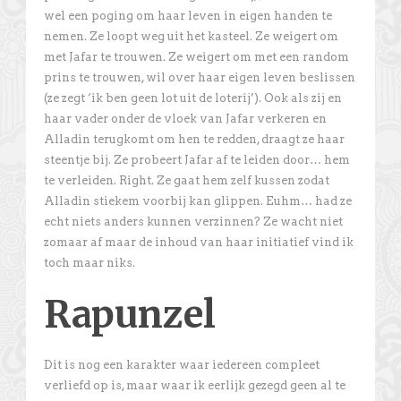
wel een poging om haar leven in eigen handen te
nemen. Ze loopt weg uit het kasteel. Ze weigert om
met Jafar te trouwen. Ze weigert om met een random
prins te trouwen, wil over haar eigen leven beslissen
(ze zegt ‘ik ben geen lot uit de loterij’). Ook als zij en
haar vader onder de vloek van Jafar verkeren en
Alladin terugkomt om hen te redden, draagt ze haar
steentje bij. Ze probeert Jafar af te leiden door… hem
te verleiden. Right. Ze gaat hem zelf kussen zodat
Alladin stiekem voorbij kan glippen. Euhm… had ze
echt niets anders kunnen verzinnen? Ze wacht niet
zomaar af maar de inhoud van haar initiatief vind ik
toch maar niks.
Rapunzel
Dit is nog een karakter waar iedereen compleet
verliefd op is, maar waar ik eerlijk gezegd geen al te