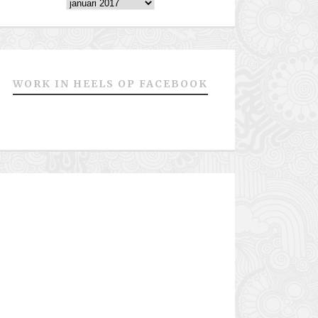
Archieven
WORK IN HEELS OP FACEBOOK