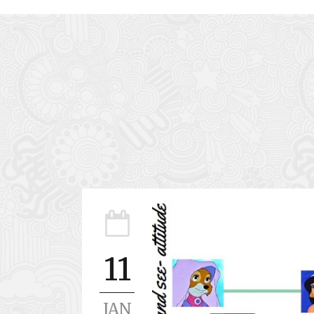
11
JAN