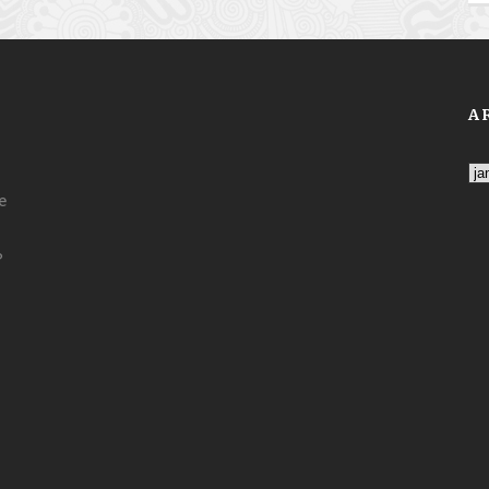
A
Ar
e
?