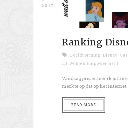
2017
Ranking Disn
Beeldvorming
,
Disney
,
Gas
Women Empowerment
Vandaag presenteer ik jullie e
merkte op dat op het internet 
READ MORE