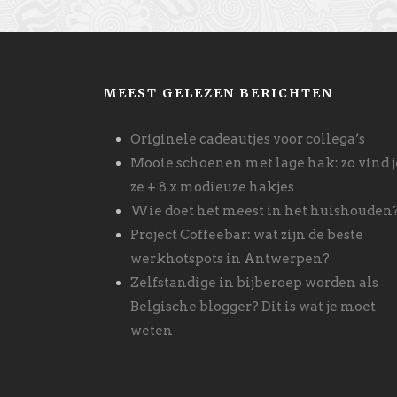
MEEST GELEZEN BERICHTEN
Originele cadeautjes voor collega’s
Mooie schoenen met lage hak: zo vind j
ze + 8 x modieuze hakjes
Wie doet het meest in het huishouden
Project Coffeebar: wat zijn de beste
werkhotspots in Antwerpen?
Zelfstandige in bijberoep worden als
Belgische blogger? Dit is wat je moet
weten