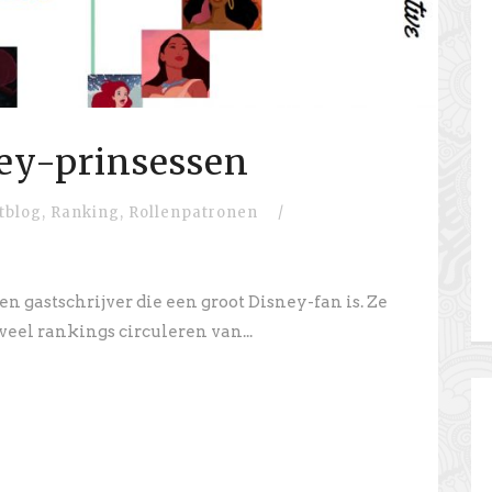
ey-prinsessen
tblog
,
Ranking
,
Rollenpatronen
/
en gastschrijver die een groot Disney-fan is. Ze
veel rankings circuleren van...