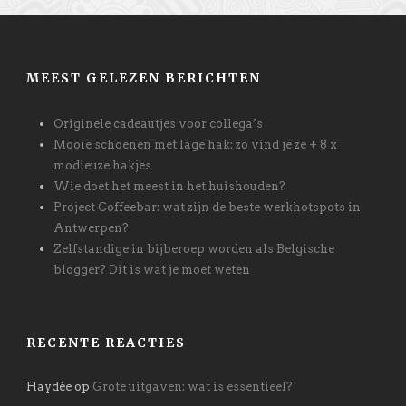
MEEST GELEZEN BERICHTEN
Originele cadeautjes voor collega’s
Mooie schoenen met lage hak: zo vind je ze + 8 x
modieuze hakjes
Wie doet het meest in het huishouden?
Project Coffeebar: wat zijn de beste werkhotspots in
Antwerpen?
Zelfstandige in bijberoep worden als Belgische
blogger? Dit is wat je moet weten
RECENTE REACTIES
Haydée
op
Grote uitgaven: wat is essentieel?