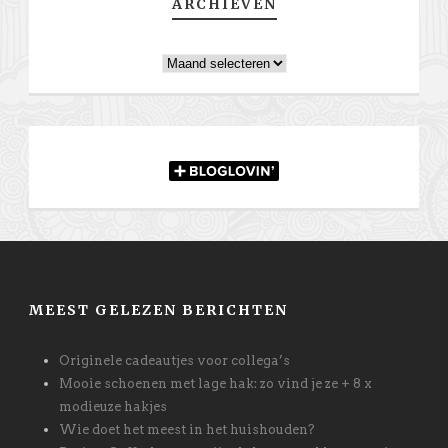
ARCHIEVEN
Archieven
MEEST GELEZEN BERICHTEN
Originele cadeautjes voor collega’s
Mooie schoenen met lage hak: zo vind je ze + 8 x
modieuze hakjes
Wie doet het meest in het huishouden?