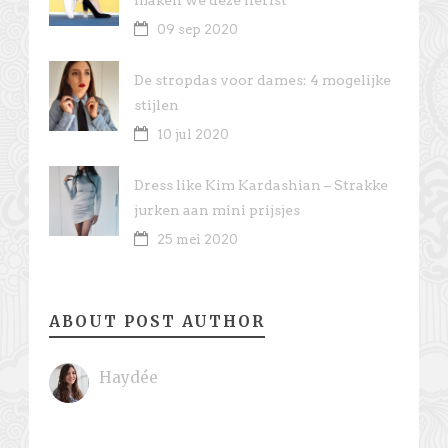
maken we deze herfst
09 sep 2020
De stropdas voor dames: 4 mogelijke
stijlen
10 jul 2020
Dress like Kim Kardashian – Strakke
jurken aan mini prijsjes
25 mei 2020
ABOUT POST AUTHOR
Haydée