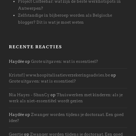
Project Coffeebar: wat zijn de beste werkhotspots in
Antwerpen?
Zelfstandige in bijberoep worden als Belgische
blogger? Dit is wat je moet weten
RECENTE REACTIES
Haydée
op
Grote uitgaven: wat is essentieel?
Kristof | www.hospitalisatieverzekeringsadvies.be
op
Grote uitgaven: wat is essentieel?
Nia Hayes - ShunCy
op
Thuiswerken met kinderen: als je
werk als niet-essentiëel wordt gezien
Haydée
op
Zwanger worden tijdens je doctoraat. Een goed
idee?
Geertje
op
Zwanger worden tijdens je doctoraat. Een goed