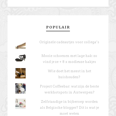
POPULAIR
Originele cadeautjes voor collega’s
Mooie schoenen met lage hak: zo
vind je ze + 8 x modieuze hakjes
Wie doet het meest in het
huishouden?
Project Coffeebar: wat zijn de beste
werkhotspots in Antwerpen?
Zelfstandige in bijberoep worden
als Belgische blogger? Dit is wat je
moet weten