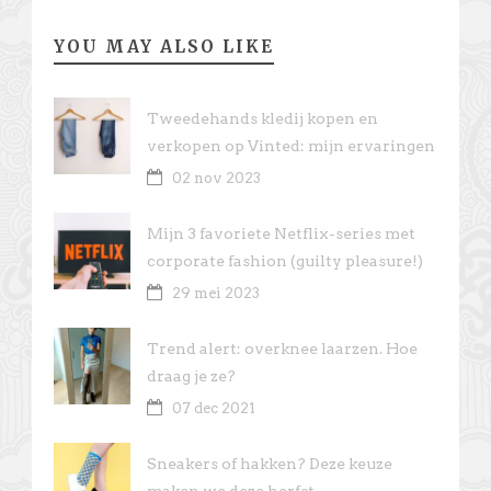
YOU MAY ALSO LIKE
Tweedehands kledij kopen en
verkopen op Vinted: mijn ervaringen
02 nov 2023
Mijn 3 favoriete Netflix-series met
corporate fashion (guilty pleasure!)
29 mei 2023
Trend alert: overknee laarzen. Hoe
draag je ze?
07 dec 2021
Sneakers of hakken? Deze keuze