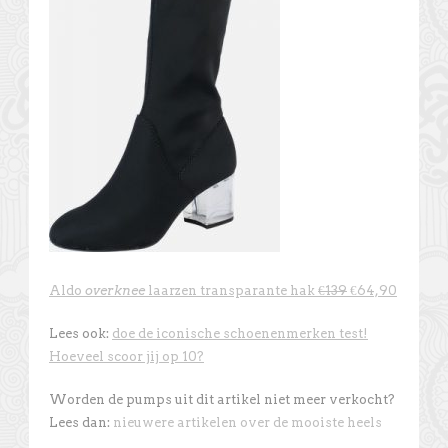
Aldo
overknee
laarzen transparante hak
€139
€64,90
Lees ook:
doe de iconische schoenenmerken test!
Hoeveel scoor jij op 10?
Worden de pumps uit dit artikel niet meer verkocht?
Lees dan:
nieuwere artikelen over de mooiste heels