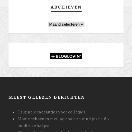
ARCHIEVEN
Archieven
MEEST GELEZEN BERICHTEN
Originele cadeautjes voor collega’s
Mooie schoenen met lage hak: zo vind je ze + 8 x
modieuze hakjes