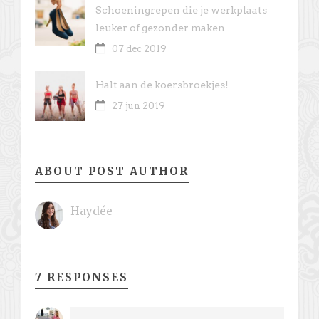
Schoeningrepen die je werkplaats
leuker of gezonder maken
07 dec 2019
Halt aan de koersbroekjes!
27 jun 2019
ABOUT POST AUTHOR
Haydée
7 RESPONSES