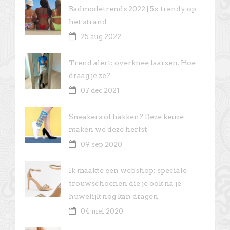
Badmodetrends 2022 | 5x trendy op
het strand
25 aug 2022
Trend alert: overknee laarzen. Hoe
draag je ze?
07 dec 2021
Sneakers of hakken? Deze keuze
maken we deze herfst
09 sep 2020
Ik maakte een webshop: speciale
trouwschoenen die je ook na je
huwelijk nog kan dragen
04 mei 2020