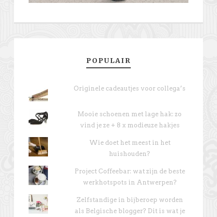
POPULAIR
Originele cadeautjes voor collega’s
Mooie schoenen met lage hak: zo
vind je ze + 8 x modieuze hakjes
Wie doet het meest in het
huishouden?
Project Coffeebar: wat zijn de beste
werkhotspots in Antwerpen?
Zelfstandige in bijberoep worden
als Belgische blogger? Dit is wat je