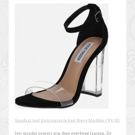
Sandaal met transparante hak Steve Madden €99,90
Iets minder zomers zijn deze
overknee
laarzen. Ze