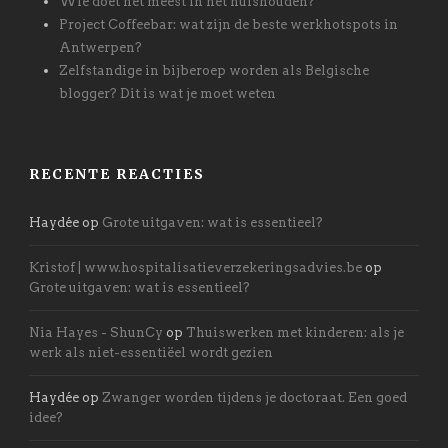
Wie doet het meest in het huishouden?
Project Coffeebar: wat zijn de beste werkhotspots in
Antwerpen?
Zelfstandige in bijberoep worden als Belgische
blogger? Dit is wat je moet weten
RECENTE REACTIES
Haydée
op
Grote uitgaven: wat is essentieel?
Kristof | www.hospitalisatieverzekeringsadvies.be
op
Grote uitgaven: wat is essentieel?
Nia Hayes - ShunCy
op
Thuiswerken met kinderen: als je
werk als niet-essentiëel wordt gezien
Haydée
op
Zwanger worden tijdens je doctoraat. Een goed
idee?