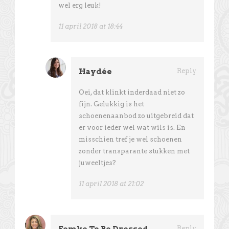
wel erg leuk!
11 april 2018 at 18:44
Haydée
Reply
Oei, dat klinkt inderdaad niet zo
fijn. Gelukkig is het
schoenenaanbod zo uitgebreid dat
er voor ieder wel wat wils is. En
misschien tref je wel schoenen
zonder transparante stukken met
juweeltjes?
11 april 2018 at 21:02
Femke To Be Dressed
Reply