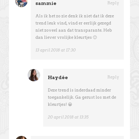
sammie
Reply
Als ik het zo zie denk ik niet dat ik deze
trend leuk vind, vind er eerlijk gezegd
niet zoveel aan dat transparante. Heb
dan liever vrolijke kleurtjes 🙂
13 april 2018 at 17:30
Haydée
Reply
Deze trend is inderdaad minder
toegankelijk. Ga gerust los met de
kleurtjes! 😀
20 april 2018 at 13:35