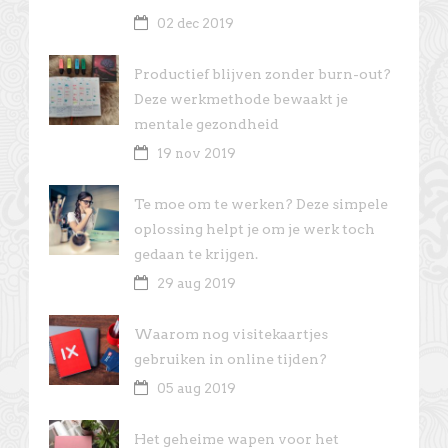
02 dec 2019
Productief blijven zonder burn-out?
Deze werkmethode bewaakt je
mentale gezondheid
19 nov 2019
Te moe om te werken? Deze simpele
oplossing helpt je om je werk toch
gedaan te krijgen.
29 aug 2019
Waarom nog visitekaartjes
gebruiken in online tijden?
05 aug 2019
Het geheime wapen voor het