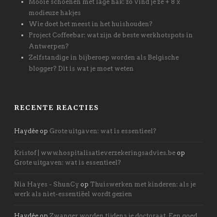
Mooie schoenen met lage hak: zo vind je ze + 8 x
modieuze hakjes
Wie doet het meest in het huishouden?
Project Coffeebar: wat zijn de beste werkhotspots in
Antwerpen?
Zelfstandige in bijberoep worden als Belgische
blogger? Dit is wat je moet weten
RECENTE REACTIES
Haydée
op
Grote uitgaven: wat is essentieel?
Kristof | www.hospitalisatieverzekeringsadvies.be
op
Grote uitgaven: wat is essentieel?
Nia Hayes - ShunCy
op
Thuiswerken met kinderen: als je
werk als niet-essentiëel wordt gezien
Haydée
op
Zwanger worden tijdens je doctoraat. Een goed