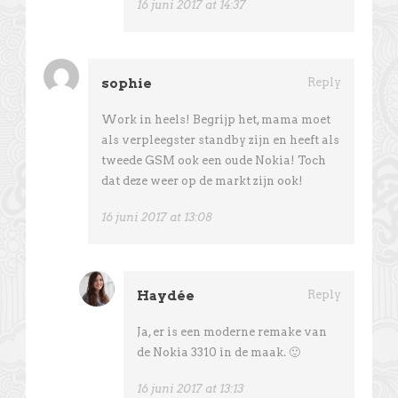
16 juni 2017 at 14:37
sophie
Reply
Work in heels! Begrijp het, mama moet
als verpleegster standby zijn en heeft als
tweede GSM ook een oude Nokia! Toch
dat deze weer op de markt zijn ook!
16 juni 2017 at 13:08
Haydée
Reply
Ja, er is een moderne remake van
de Nokia 3310 in de maak. 🙂
16 juni 2017 at 13:13