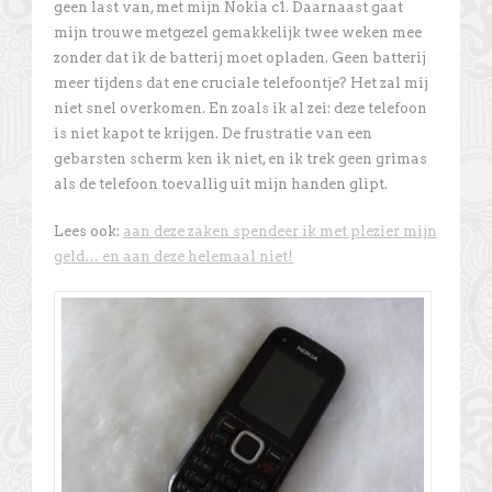
geen last van, met mijn Nokia c1. Daarnaast gaat
mijn trouwe metgezel gemakkelijk twee weken mee
zonder dat ik de batterij moet opladen. Geen batterij
meer tijdens dat ene cruciale telefoontje? Het zal mij
niet snel overkomen. En zoals ik al zei: deze telefoon
is niet kapot te krijgen. De frustratie van een
gebarsten scherm ken ik niet, en ik trek geen grimas
als de telefoon toevallig uit mijn handen glipt.
Lees ook:
aan deze zaken spendeer ik met plezier mijn
geld… en aan deze helemaal niet!