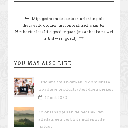
Mijn gedroomde kantoorinrichting bij
thuiswerk: dromen met onpraktische kanten
Het hoeft niet altijd goed te gaan (maar het komt wel
altijd weer goed!)
YOU MAY ALSO LIKE
Efficiënt thuiswerken: 6 onmisbare
tips die je productiviteit doen pieken
12 mrt 2020
Zo ontsnap je aan de hectiek van
alledag: een verblijf middenin de
natuur