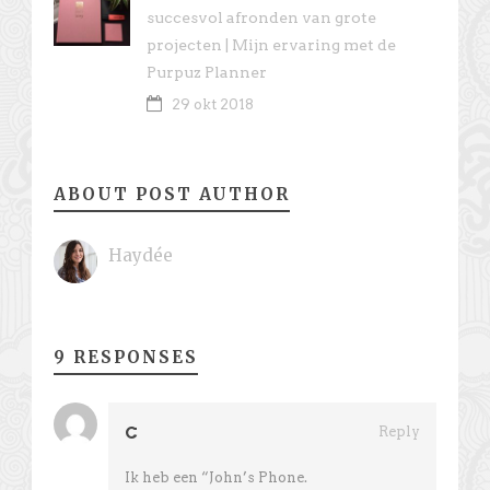
succesvol afronden van grote
projecten | Mijn ervaring met de
Purpuz Planner
29 okt 2018
ABOUT POST AUTHOR
Haydée
9 RESPONSES
C
Reply
Ik heb een “John’s Phone.