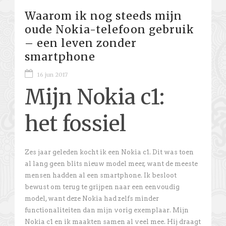
Waarom ik nog steeds mijn
oude Nokia-telefoon gebruik
– een leven zonder
smartphone
16 jun 2017
Mijn Nokia c1:
het fossiel
Zes jaar geleden kocht ik een Nokia c1. Dit was toen
al lang geen blits nieuw model meer, want de meeste
mensen hadden al een smartphone. Ik besloot
bewust om terug te grijpen naar een eenvoudig
model, want deze Nokia had zelfs minder
functionaliteiten dan mijn vorig exemplaar. Mijn
Nokia c1 en ik maakten samen al veel mee. Hij draagt