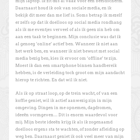
mijn laptop. Ik zit dus al vaak voor een beeldscherm.
Daarnaast houd ik ook van sociale media, en ik
bekijk dit meer dan me lief is. Soms betrap ik mezelf
er zelfs op dat ik doelloos op social media rondhang
als ik me eventjes verveel of als ik geen zin heb om
aan een taak te beginnen. Mijn conclusie was dat ik
al genoeg ‘online’ actief ben. Wanneer ik niet aan
het werk ben, en wanneer ik niet bewust met social
media bezig ben, kies ik ervoor om ‘offline’ te zijn.
Moest ik dan een smartphone binnen handbereik
hebben, is de verleiding toch groot om mijn aandacht
hierop te richten. En dat wil ik niet.
Als ik op straat loop, op de trein wacht, of van een
koffie geniet, wil ik actief aanwezig zijn in mijn
omgeving. Dingen in me opnemen, dagdromen,
ideeën vormgeven… Dit is enorm waardevol voor
mij. Mijn beste ideeën krijg ik als ik zogenaamd
doelloos ergens sta te wachten, of zonder afleiding op
weg ben. Daarnaast geniet ik ook veel meer van mijn