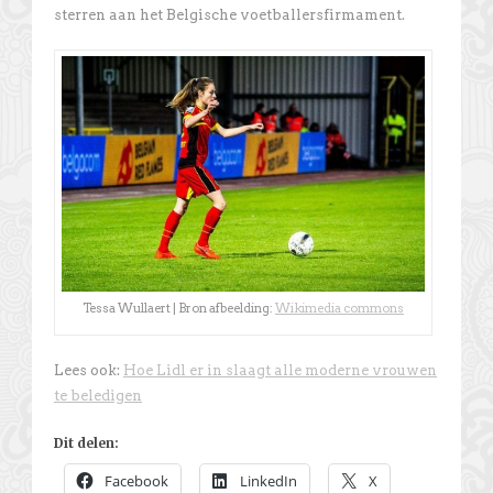
sterren aan het Belgische voetballersfirmament.
Tessa Wullaert | Bron afbeelding:
Wikimedia commons
Lees ook:
Hoe Lidl er in slaagt alle moderne vrouwen
te beledigen
Dit delen:
Facebook
LinkedIn
X