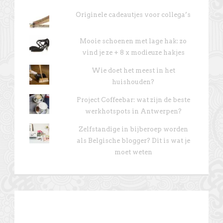
Originele cadeautjes voor collega’s
Mooie schoenen met lage hak: zo
vind je ze + 8 x modieuze hakjes
Wie doet het meest in het
huishouden?
Project Coffeebar: wat zijn de beste
werkhotspots in Antwerpen?
Zelfstandige in bijberoep worden
als Belgische blogger? Dit is wat je
moet weten