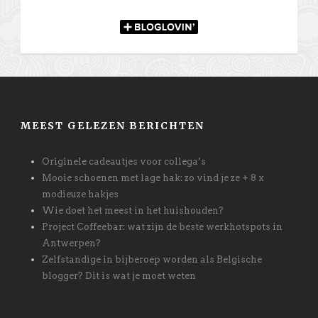
MEEST GELEZEN BERICHTEN
Originele cadeautjes voor collega’s
Mooie schoenen met lage hak: zo vind je ze + 8 x
modieuze hakjes
Wie doet het meest in het huishouden?
Project Coffeebar: wat zijn de beste werkhotspots in
Antwerpen?
Zelfstandige in bijberoep worden als Belgische
blogger? Dit is wat je moet weten