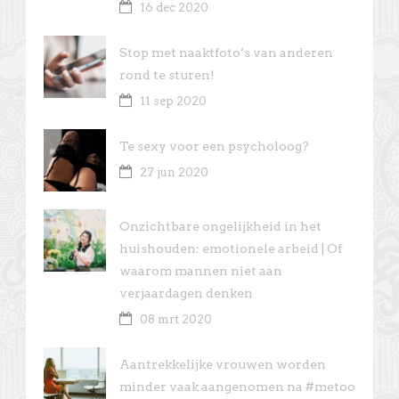
16 dec 2020
Stop met naaktfoto’s van anderen
rond te sturen!
11 sep 2020
Te sexy voor een psycholoog?
27 jun 2020
Onzichtbare ongelijkheid in het
huishouden: emotionele arbeid | Of
waarom mannen niet aan
verjaardagen denken
08 mrt 2020
Aantrekkelijke vrouwen worden
minder vaak aangenomen na #metoo