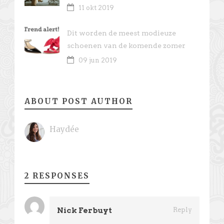
11 okt 2019
Dit worden de meest modieuze
schoenen van de komende zomer
09 jun 2019
ABOUT POST AUTHOR
Haydée
2 RESPONSES
Nick Ferbuyt
Reply