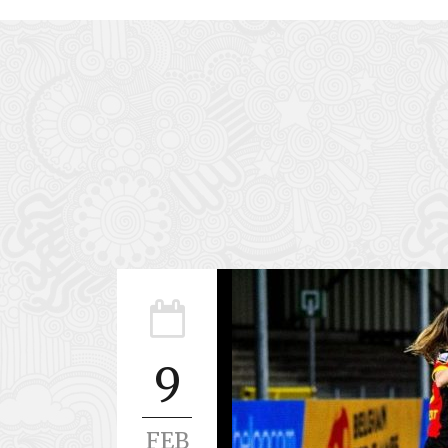
9
FEB