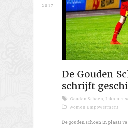
2017
De Gouden Sc
schrijft gesch
Gouden Schoen
,
Inkomenso
Women Empowerment
De gouden schoen in plaats 