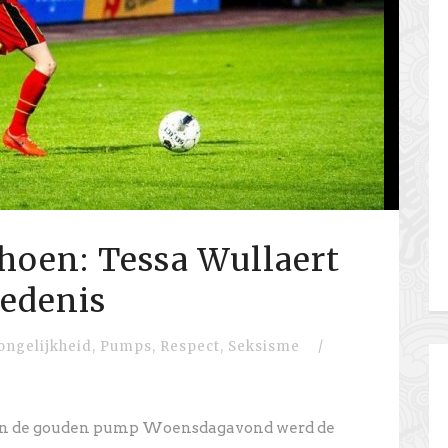
hoen: Tessa Wullaert
iedenis
ngelijkheid
,
Pumps
,
Respect
,
Seksisme
/
van de gouden pump Woensdagavond werd de