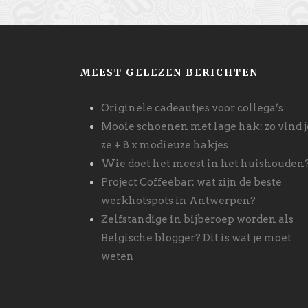
MEEST GELEZEN BERICHTEN
Originele cadeautjes voor collega’s
Mooie schoenen met lage hak: zo vind j
ze + 8 x modieuze hakjes
Wie doet het meest in het huishouden
Project Coffeebar: wat zijn de beste
werkhotspots in Antwerpen?
Zelfstandige in bijberoep worden als
Belgische blogger? Dit is wat je moet
weten