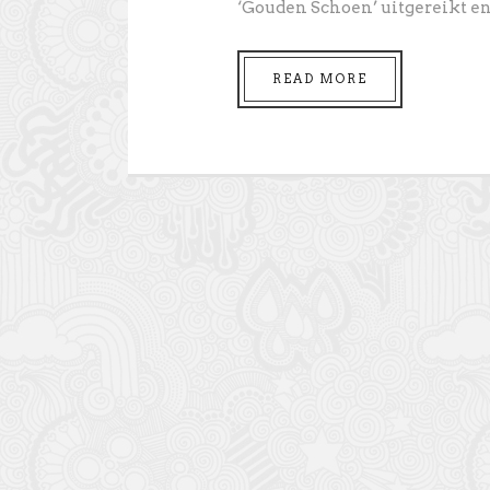
‘Gouden Schoen’ uitgereikt en v
READ MORE