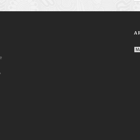
A
Ar
e
?