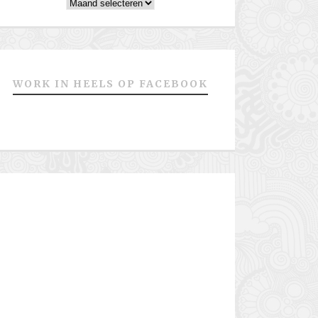
Archieven
WORK IN HEELS OP FACEBOOK