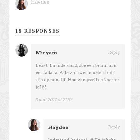
Haydée
18 RESPONSES
Miryam
Reply
Leuk!! En inderdaad, doe een bikini aan
en.. tadaaa. Alle vrouwen moeten trots
zijn op hun lijf! Hou van jezelf en koester
je lijf.
3 juni 2017 at 21:57
Haydée
Reply