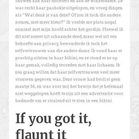
showen aan haar dochters en aan de winkeldame. Ze
was recht haar pashokje uitgelopen, en vroeg dingen
als “Wat denk je van deze? Of zou ik toch die andere
nemen, met meer kleur?” Ik voelde me plots nogal
onnozel met mijn hoofd achter het gordijn. Hoewel ik
dit niet zozeer uit schaamde deed, maar wel uit een
behoefte aan privacy, bewonderde ik toch het
zelfvertrouwen van die andere dame. Ik vond haar er
prachtig uitzien in haar bikini, en ze stond er zo op
haar gemak, volledig tevreden met haar lichaam. Ik
zou graag willen dat haar zelfvertrouwen veel meer
vrouwen gegeven was. Deze vrouw had beslist geen
maatje 36, en was voor mij het bewijs dat je helemaal
niet weggelopen hoeft te zijn uit een advertentie voor
badmode om er stralend uit te zien in een bikini
.
If you got it,
flaunt it