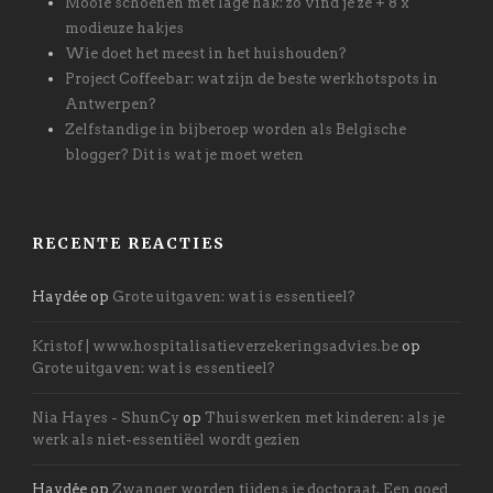
Mooie schoenen met lage hak: zo vind je ze + 8 x
modieuze hakjes
Wie doet het meest in het huishouden?
Project Coffeebar: wat zijn de beste werkhotspots in
Antwerpen?
Zelfstandige in bijberoep worden als Belgische
blogger? Dit is wat je moet weten
RECENTE REACTIES
Haydée
op
Grote uitgaven: wat is essentieel?
Kristof | www.hospitalisatieverzekeringsadvies.be
op
Grote uitgaven: wat is essentieel?
Nia Hayes - ShunCy
op
Thuiswerken met kinderen: als je
werk als niet-essentiëel wordt gezien
Haydée
op
Zwanger worden tijdens je doctoraat. Een goed