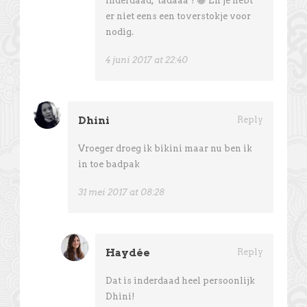
Inderdaad, ’tadaaa’! 😀 En je hebt
er niet eens een toverstokje voor
nodig.
4 juni 2017 at 22:40
Dhini
Reply
Vroeger droeg ik bikini maar nu ben ik
in toe badpak
31 mei 2017 at 08:28
Haydée
Reply
Dat is inderdaad heel persoonlijk
Dhini!