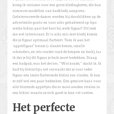
kreeg ik reclame voor een grote kledingketen, die hun
nieuwste modellen van badkledij aanprees.
Geïnteresseerde dames werden bij doorklikken op de
advertentie gratis en voor niks getrakteerd op tips:
welke bikini past het best bij welk figuur? Dit leek
me wel interessant. Er is niks mis met kledij kiezen
die je figuur optimaal flatteert. Toen ik aan het
‘appelfiguur’ kwam (= slanke benen, smalle
schouders, en iets ronder rond de heupen en buik), las
ik dat je bij dit figuur je buik moet bedekken. Draag
een badpak, was het devies. “Wat zonde,” dacht ik. Ik
had bij bikinitips net verwacht dat je voor ieder
figuur een leuke flatterende bikini zou vinden. Ik kan
er zelf wel een paar bedenken. Een gemiste kans voor
alle blozende appeltjes die zo mooi zouden stralen in
een bikini waarin ze zich goed in hun vel voelen.
Het perfecte