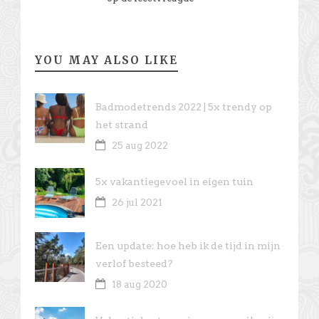
YOU MAY ALSO LIKE
Badmodetrends 2022 | 5x trendy op
het strand
25 aug 2022
5x vakantiegevoel in eigen tuin
26 jul 2021
Een update: hoe heb ik de tijd in mijn
verlof besteed?
18 aug 2020