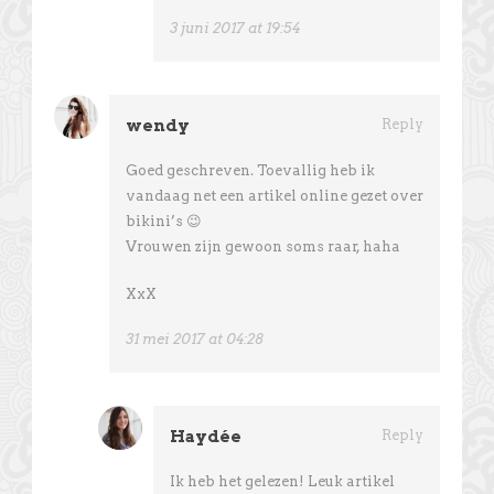
3 juni 2017 at 19:54
wendy
Reply
Goed geschreven. Toevallig heb ik
vandaag net een artikel online gezet over
bikini’s 😉
Vrouwen zijn gewoon soms raar, haha
XxX
31 mei 2017 at 04:28
Haydée
Reply
Ik heb het gelezen! Leuk artikel