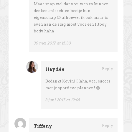
Maar snap wel dat vrouwen zo kunnen
denken, misschien beetje hun
eigenschap 😉 alhoewel ik ook maar is
even aan de slag moet voor een fitboy
body haha
30 mei 2017 at 15:30
Haydée
Reply
Bedankt Kevin! Haha, veel succes
met je sportieve plannen! 😉
3 juni 2017 at 19:48
Tiffany
Reply