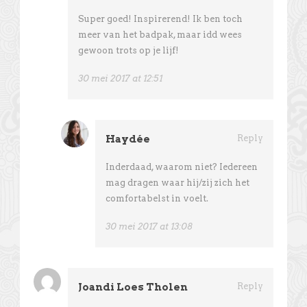
Super goed! Inspirerend! Ik ben toch
meer van het badpak, maar idd wees
gewoon trots op je lijf!
30 mei 2017 at 12:51
Haydée
Reply
Inderdaad, waarom niet? Iedereen
mag dragen waar hij/zij zich het
comfortabelst in voelt.
30 mei 2017 at 13:08
Joandi Loes Tholen
Reply