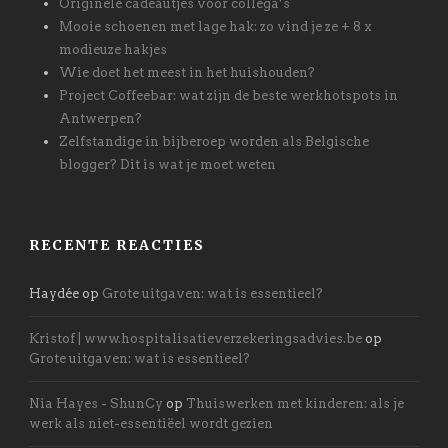
Originele cadeautjes voor collega’s
Mooie schoenen met lage hak: zo vind je ze + 8 x
modieuze hakjes
Wie doet het meest in het huishouden?
Project Coffeebar: wat zijn de beste werkhotspots in
Antwerpen?
Zelfstandige in bijberoep worden als Belgische
blogger? Dit is wat je moet weten
RECENTE REACTIES
Haydée
op
Grote uitgaven: wat is essentieel?
Kristof | www.hospitalisatieverzekeringsadvies.be
op
Grote uitgaven: wat is essentieel?
Nia Hayes - ShunCy
op
Thuiswerken met kinderen: als je
werk als niet-essentiëel wordt gezien