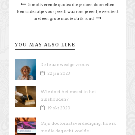
5 motiverende quotes die je doen doorzetten
Een cadeautje voor jezelf: waarom je eentje verdient
met een grote mooie strik rond
YOU MAY ALSO LIKE
De te aanwezige vrouw
22 jan 2023
Wie doet het meest in het
huishouden?
19 okt 2020
Mijn doctoraatsverdediging: hoe ik
me die dag echt voelde