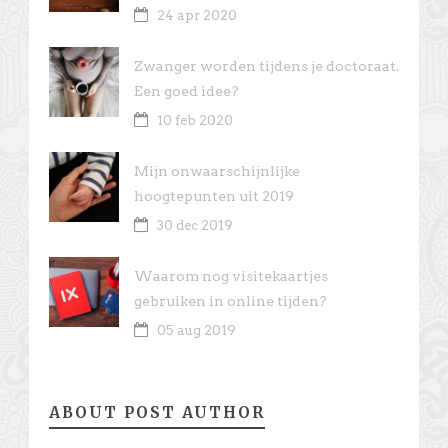
24 apr 2020
Zwanger worden tijdens je doctoraat.
Een goed idee?
10 feb 2020
Mijn onwaarschijnlijke
hoogtepunten uit 2019
30 dec 2019
Waarom nog visitekaartjes
gebruiken in online tijden?
05 aug 2019
ABOUT POST AUTHOR