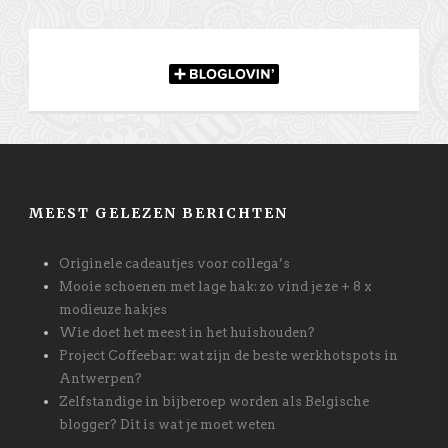
MEEST GELEZEN BERICHTEN
Originele cadeautjes voor collega’s
Mooie schoenen met lage hak: zo vind je ze + 8 x
modieuze hakjes
Wie doet het meest in het huishouden?
Project Coffeebar: wat zijn de beste werkhotspots in
Antwerpen?
Zelfstandige in bijberoep worden als Belgische
blogger? Dit is wat je moet weten