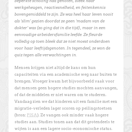
beperkte scholing had genoten, bleek haar
werkgeheugen, reactiesnelheid, en feitenkennis
bovengemiddeld te zijn. Ze was heel haar leven nooit
als ‘slim’ gezien doordat ze geen ‘madam van de
dokter’ was (zo ging dat in die tijd), maar in een
eenvoudige arbeidersfamilie leefde. Ze fleurde
volledig op toen bleek dat ze niet moest onderdoen
voor haar leeftijdsgenoten. In tegendeel, ze won de
quiz tegen alle verwachtingen in.
Mensen krijgen niet altijd de kans om hun
capaciteiten via een academische weg naar buiten te
brengen. Vroeger kwam het bijvoorbeeld vaak voor
dat mensen geen hogere studies mochten aanvangen,
of dat de middelen er niet waren om te studeren.
Vandaag zien we dat kinderen uit een familie met een
migratie-verleden lager scoren op peilingstoetsen
(bron:
PISA
). Ze vangen ook minder vaak hogere
studies aan. Studies tonen aan dat dit grotendeels te
wijten is aan een lagere socio-economische status.