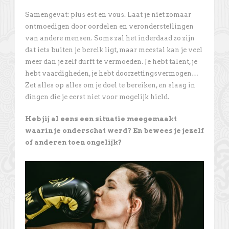
Samengevat: plus est en vous. Laat je niet zomaar
ontmoedigen door oordelen en veronderstellingen
van andere mensen. Soms zal het inderdaad zo zijn
dat iets buiten je bereik ligt, maar meestal kan je veel
meer dan je zelf durft te vermoeden. Je hebt talent, je
hebt vaardigheden, je hebt doorzettingsvermogen…
Zet alles op alles om je doel te bereiken, en slaag in
dingen die je eerst niet voor mogelijk hield.
Heb jij al eens een situatie meegemaakt
waarin je onderschat werd? En bewees je jezelf
of anderen toen ongelijk?