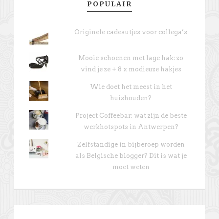
POPULAIR
Originele cadeautjes voor collega’s
Mooie schoenen met lage hak: zo
vind je ze + 8 x modieuze hakjes
Wie doet het meest in het
huishouden?
Project Coffeebar: wat zijn de beste
werkhotspots in Antwerpen?
Zelfstandige in bijberoep worden
als Belgische blogger? Dit is wat je
moet weten