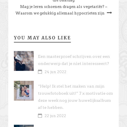
die baaldag
Mag je leren schoenen dragen als vegetariër? –
Waarom we gelukkig allemaal hypocrieten zijn
YOU MAY ALSO LIKE
Een masterproef schrijven over een
onderwerp dat je niet interesseert?
24 jun 2022
“Help! Ik stel het maken van mijn
trouwfotoboek uit!” 7 x motivatie om
deze week nog jouw huwelijksalbum
af te hebben.
22 jun 2022