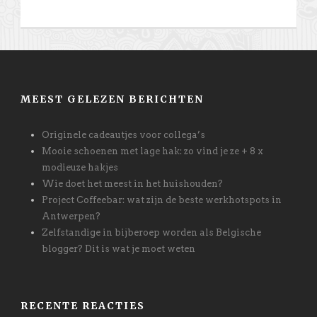
MEEST GELEZEN BERICHTEN
Originele cadeautjes voor collega’s
Mooie schoenen met lage hak: zo vind je ze + 8 x
modieuze hakjes
Wie doet het meest in het huishouden?
Project Coffeebar: wat zijn de beste werkhotspots in
Antwerpen?
Zelfstandige in bijberoep worden als Belgische
blogger? Dit is wat je moet weten
RECENTE REACTIES