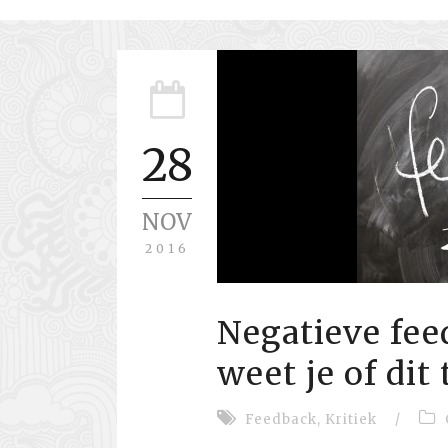
28
NOV
2016
Negatieve fee
weet je of dit 
Feedback
,
Kritiek
/