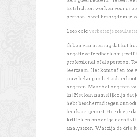
toch goed bedoeld. “Je bent een
fietslichten werken voor er e
persoon is wel bezorgd om je v
Lees ook:
verbeter je resultat
Ik ben van mening dat het hee
negatieve feedback om jezelf
professional of als persoon. T
leerzaam. Het komt af en toe 
jouw belang in het achterhoof
negeren. Maar het negeren va
in! Het kan namelijk zijn dat j
hebt beschermd tegen onnodige
leerkans gemist. Hoe doe je d
kritiek en onnodige negativit
analyseren. Wat zijn de drie