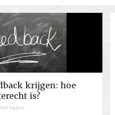
dback krijgen: hoe
terecht is?
Goal Diggers