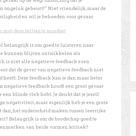
 gevaar op de weg! Idioot, zorg dat je
en ongeluk gebeurt!” Niet vriendelijk, maar de
eiligheid en wil je behoeden voor gevaar.
en met deze briljante mindset
l belangrijk is om goed te luisteren naar
 te kunnen blijven ontwikkelen als
och is niet alle negatieve feedback even
voor dat de gever van negatieve feedback niet
d heeft. Deze feedback kan je dan maar beter
n negatieve feedback houdt een groot gevaar
e een blinde vlek hebt. Je denkt dat je jezelf
 negativiteit, maar eigenlijk heb je een grote
at dan, het onderscheid maken tussen leerrijke
eit? Belangrijk is om de boodschap goed te
 kenmerken van beide vormen kritiek?