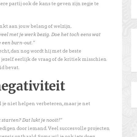
re partij ook de kans te geven zijn zegje te
nkt aan jouw belang of welzijn.
 veel met je werk bezig. Doe het toch eens wat
e een burn-out.”
recht, dan nog wordt hij met de beste
jezelf eerlijk de vraag of de kritiek misschien
d bevat.
egativiteit
l je niet helpen verbeteren, maar je net
starten? Dat lukt je nooit!”
edigen door iemand. Veel succesvolle projecten
epsis onthaald. Soms wil je ook iets doen