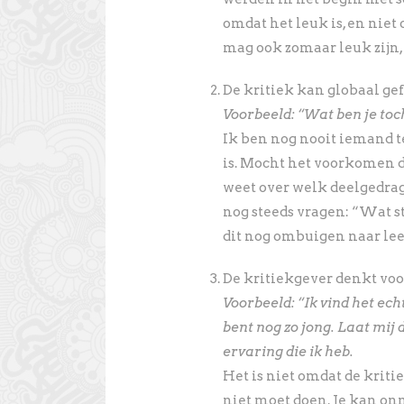
omdat het leuk is, en niet 
mag ook zomaar leuk zijn, en
De kritiek kan globaal ge
Voorbeeld: “Wat ben je toc
Ik ben nog nooit iemand 
is. Mocht het voorkomen dat
weet over welk deelgedrag h
nog steeds vragen: “Wat st
dit nog ombuigen naar leer
De kritiekgever denkt voor
Voorbeeld: “Ik vind het echt
bent nog zo jong. Laat mij
ervaring die ik heb.
Het is niet omdat de kritie
niet moet doen. Je kan on