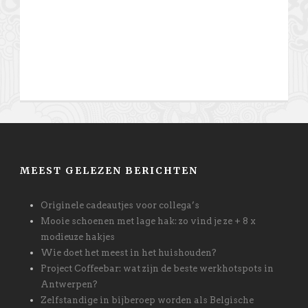
MEEST GELEZEN BERICHTEN
Originele cadeautjes voor collega’s
Mooie schoenen met lage hak: zo vind je ze + 8 x
modieuze hakjes
Wie doet het meest in het huishouden?
Project Coffeebar: wat zijn de beste werkhotspots in
Antwerpen?
Zelfstandige in bijberoep worden als Belgische