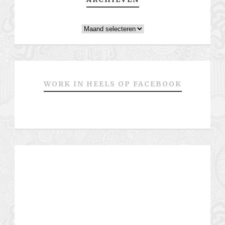
Archieven
WORK IN HEELS OP FACEBOOK