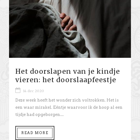
Het doorslapen van je kindje
vieren: het doorslaapfeestje
14 dec 2020
Deze week heeft het wonder zich voltrokken. Het is
een waar mirakel. Eéntje waarvoor ik de hoop al een
tijdje had opgeborgen....
READ MORE