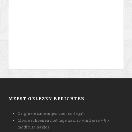
MEEST GELEZEN BERICHTEN
Originele cadeautjes voor collega’s
Mooie schoenen met lage hak: zo vind je ze + 8 x
modieuze hakjes