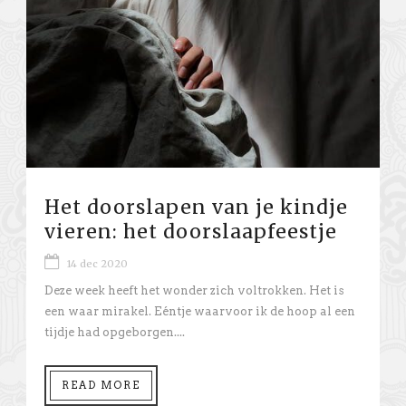
Het doorslapen van je kindje
vieren: het doorslaapfeestje
14 dec 2020
Deze week heeft het wonder zich voltrokken. Het is
een waar mirakel. Eéntje waarvoor ik de hoop al een
tijdje had opgeborgen....
READ MORE