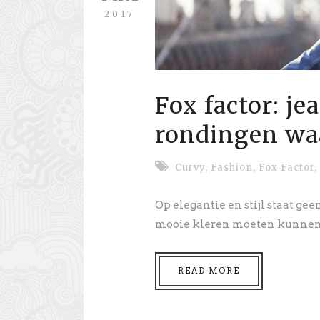
2017
Fox factor: je
rondingen waa
Curvy
,
Fashion
,
Fox Factor
,
Op elegantie en stijl staat geen
mooie kleren moeten kunnen.
READ MORE