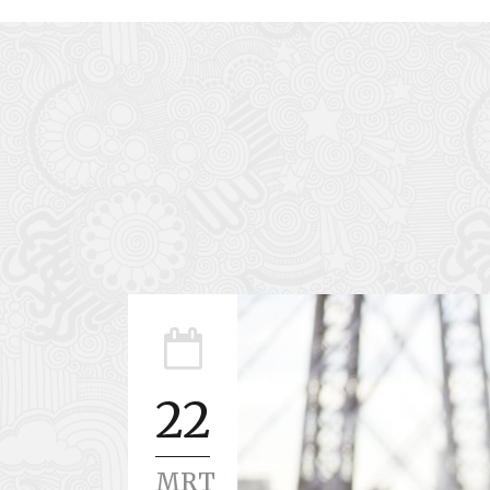
22
MRT