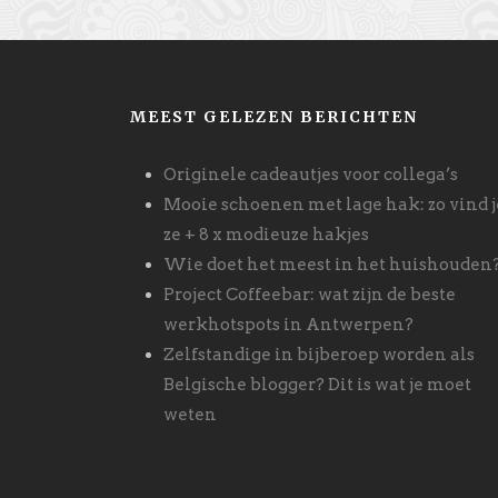
MEEST GELEZEN BERICHTEN
Originele cadeautjes voor collega’s
Mooie schoenen met lage hak: zo vind j
ze + 8 x modieuze hakjes
Wie doet het meest in het huishouden
Project Coffeebar: wat zijn de beste
werkhotspots in Antwerpen?
Zelfstandige in bijberoep worden als
Belgische blogger? Dit is wat je moet
weten