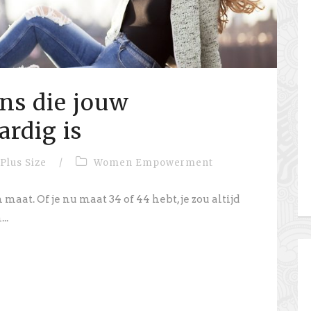
ans die jouw
rdig is
Plus Size
/
Women Empowerment
 maat. Of je nu maat 34 of 44 hebt, je zou altijd
..