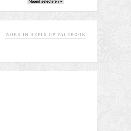
Archieven
WORK IN HEELS OP FACEBOOK