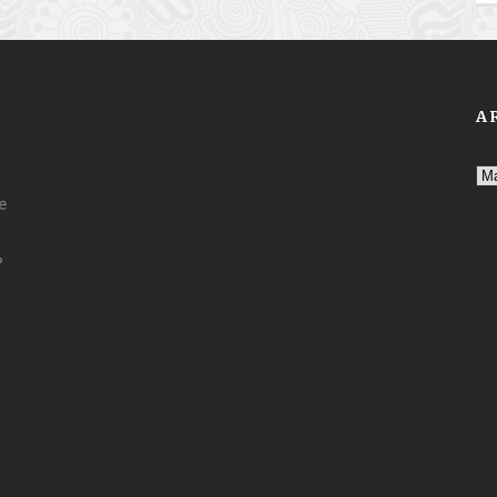
A
Ar
e
?