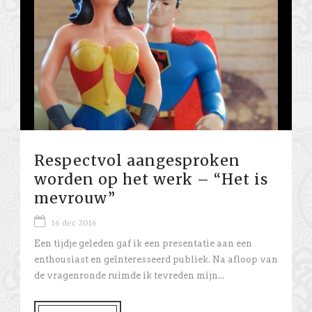
Respectvol aangesproken
worden op het werk – “Het is
mevrouw”
16 dec 2016
Een tijdje geleden gaf ik een presentatie aan een
enthousiast en geïnteresseerd publiek. Na afloop van
de vragenronde ruimde ik tevreden mijn...