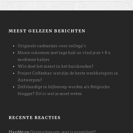
MEEST GELEZEN BERICHTEN
Originele cadeautjes voor collega’s
Mooie schoenen met lage hak: zo vind je ze + 8 x
modieuze hakjes
Wie doet het meest in het huishouden?
Project Coffeebar: wat zijn de beste werkhotspots in
Antwerpen?
Zelfstandige in bijberoep worden als Belgische
blogger? Dit is wat je moet weten
RECENTE REACTIES
Haydée
op
Grote uitgaven: wat is essentieel?