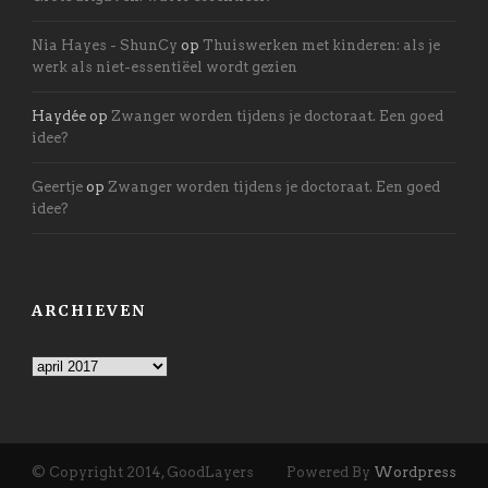
Nia Hayes - ShunCy
op
Thuiswerken met kinderen: als je
werk als niet-essentiëel wordt gezien
Haydée
op
Zwanger worden tijdens je doctoraat. Een goed
idee?
Geertje
op
Zwanger worden tijdens je doctoraat. Een goed
idee?
ARCHIEVEN
Archieven
© Copyright 2014, GoodLayers
Powered By
Wordpress