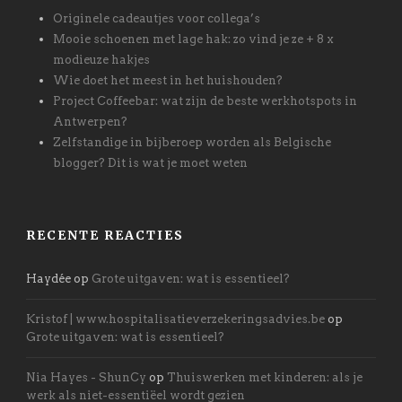
Originele cadeautjes voor collega’s
Mooie schoenen met lage hak: zo vind je ze + 8 x
modieuze hakjes
Wie doet het meest in het huishouden?
Project Coffeebar: wat zijn de beste werkhotspots in
Antwerpen?
Zelfstandige in bijberoep worden als Belgische
blogger? Dit is wat je moet weten
RECENTE REACTIES
Haydée
op
Grote uitgaven: wat is essentieel?
Kristof | www.hospitalisatieverzekeringsadvies.be
op
Grote uitgaven: wat is essentieel?
Nia Hayes - ShunCy
op
Thuiswerken met kinderen: als je
werk als niet-essentiëel wordt gezien