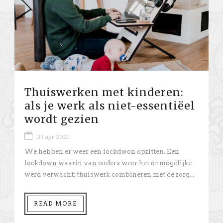
Thuiswerken met kinderen:
als je werk als niet-essentiëel
wordt gezien
23 apr 2021
We hebben er weer een lockdwon opzitten. Een
lockdown waarin van ouders weer het onmogelijke
werd verwacht: thuiswerk combineren met de zorg...
READ MORE