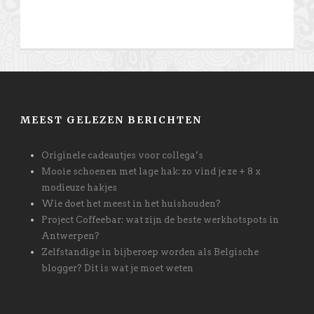
MEEST GELEZEN BERICHTEN
Originele cadeautjes voor collega’s
Mooie schoenen met lage hak: zo vind je ze + 8 x
modieuze hakjes
Wie doet het meest in het huishouden?
Project Coffeebar: wat zijn de beste werkhotspots in
Antwerpen?
Zelfstandige in bijberoep worden als Belgische
blogger? Dit is wat je moet weten