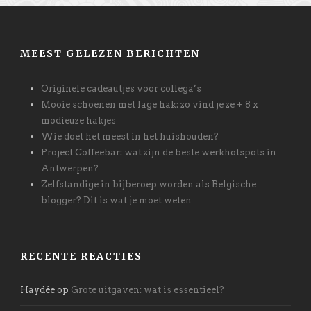
MEEST GELEZEN BERICHTEN
Originele cadeautjes voor collega’s
Mooie schoenen met lage hak: zo vind je ze + 8 x
modieuze hakjes
Wie doet het meest in het huishouden?
Project Coffeebar: wat zijn de beste werkhotspots in
Antwerpen?
Zelfstandige in bijberoep worden als Belgische
blogger? Dit is wat je moet weten
RECENTE REACTIES
Haydée
op
Grote uitgaven: wat is essentieel?