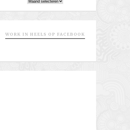
Archieven
WORK IN HEELS OP FACEBOOK