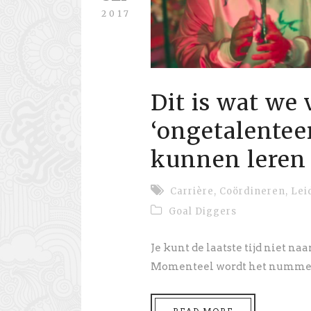
2017
Dit is wat we 
‘ongetalentee
kunnen leren
Carrière
,
Coördineren
,
Lei
Goal Diggers
Je kunt de laatste tijd niet na
Momenteel wordt het nummer ‘