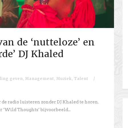
van de ‘nutteloze’ en
rde’ DJ Khaled
ding geven
,
Management
,
Muziek
,
Talent
/
ar de radio luisteren zonder DJ Khaled te horen.
Wild Thoughts’ bijvoorbeeld...