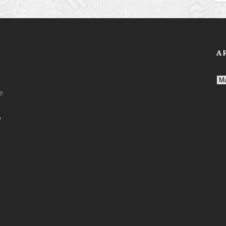
A
Ar
e
?