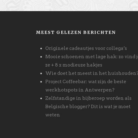
MEEST GELEZEN BERICHTEN
Originele cadeautjes voor collega’s
Mooie schoenen met lage hak: zo vind j
ze + 8 x modieuze hakjes
Wie doet het meest in het huishouden
Project Coffeebar: wat zijn de beste
werkhotspots in Antwerpen?
Zelfstandige in bijberoep worden als
Belgische blogger? Dit is wat je moet
weten