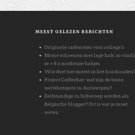
MEEST GELEZEN BERICHTEN
Originele cadeautjes voor collega’s
Mooie schoenen met lage hak: zo vind j
ze + 8 x modieuze hakjes
Wie doet het meest in het huishouden
Project Coffeebar: wat zijn de beste
werkhotspots in Antwerpen?
Zelfstandige in bijberoep worden als
Belgische blogger? Dit is wat je moet
weten