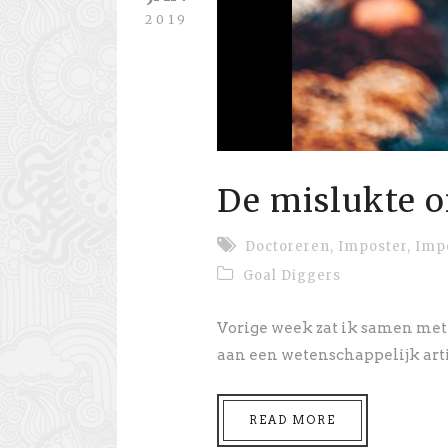
2019
De mislukte 
Doctoreren
,
Imposter
,
Imp
Goal Diggers
Vorige week zat ik samen met
aan een wetenschappelijk artike
READ MORE