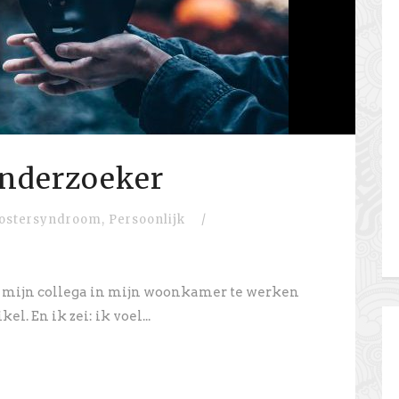
onderzoeker
ostersyndroom
,
Persoonlijk
/
 mijn collega in mijn woonkamer te werken
l. En ik zei: ik voel...