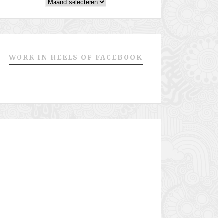
Archieven
WORK IN HEELS OP FACEBOOK