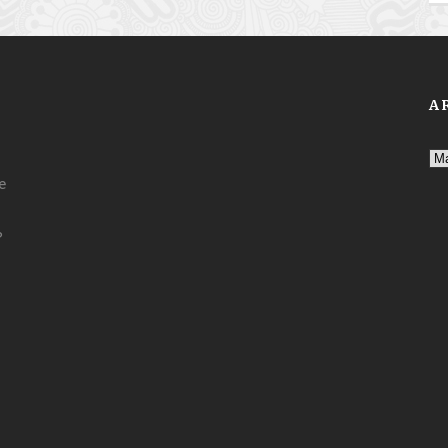
A
Ar
e
?