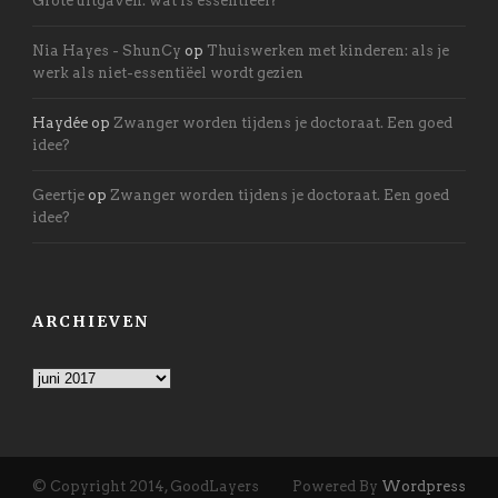
Grote uitgaven: wat is essentieel?
Nia Hayes - ShunCy
op
Thuiswerken met kinderen: als je
werk als niet-essentiëel wordt gezien
Haydée
op
Zwanger worden tijdens je doctoraat. Een goed
idee?
Geertje
op
Zwanger worden tijdens je doctoraat. Een goed
idee?
ARCHIEVEN
Archieven
© Copyright 2014, GoodLayers
Powered By
Wordpress