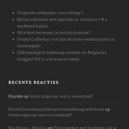
Originele cadeautjes voor collega’s
Mooie schoenen met lage hak: zo vind je ze + 8 x
modieuze hakjes
Wie doet het meest in het huishouden?
Project Coffeebar: wat zijn de beste werkhotspots in
Antwerpen?
Zelfstandige in bijberoep worden als Belgische
blogger? Dit is wat je moet weten
RECENTE REACTIES
Haydée
op
Grote uitgaven: wat is essentieel?
Kristof | www.hospitalisatieverzekeringsadvies.be
op
Grote uitgaven: wat is essentieel?
Nia Hayes - ShunCy
op
Thuiswerken met kinderen: als je