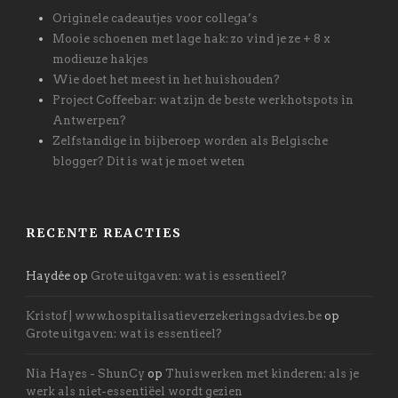
Originele cadeautjes voor collega’s
Mooie schoenen met lage hak: zo vind je ze + 8 x
modieuze hakjes
Wie doet het meest in het huishouden?
Project Coffeebar: wat zijn de beste werkhotspots in
Antwerpen?
Zelfstandige in bijberoep worden als Belgische
blogger? Dit is wat je moet weten
RECENTE REACTIES
Haydée
op
Grote uitgaven: wat is essentieel?
Kristof | www.hospitalisatieverzekeringsadvies.be
op
Grote uitgaven: wat is essentieel?
Nia Hayes - ShunCy
op
Thuiswerken met kinderen: als je
werk als niet-essentiëel wordt gezien