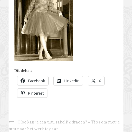
Dit delen:
Facebook
LinkedIn
X
Pinterest
Hoe kan je een tutu zakelijk dragen? – Tips om met je
tutu naar het werk te gaan