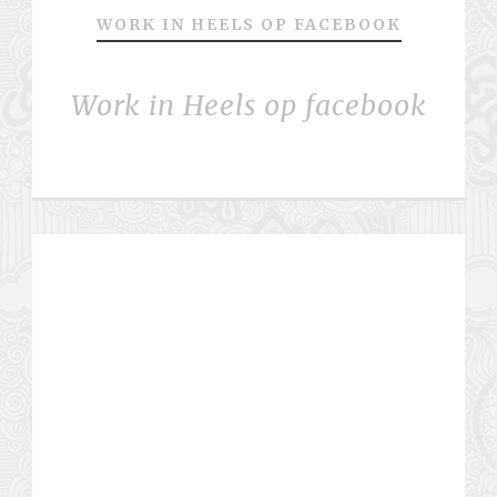
WORK IN HEELS OP FACEBOOK
Work in Heels op facebook