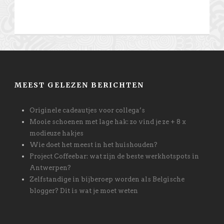
MEEST GELEZEN BERICHTEN
Originele cadeautjes voor collega’s
Mooie schoenen met lage hak: zo vind je ze + 8 x
modieuze hakjes
Wie doet het meest in het huishouden?
Project Coffeebar: wat zijn de beste werkhotspots in
Antwerpen?
Zelfstandige in bijberoep worden als Belgische
blogger? Dit is wat je moet weten