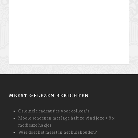
MEEST GELEZEN BERICHTEN
Originele cadeautjes voor collega’s
Mooie schoenen met lage hak: zo vind je ze + 8 x
modieuze hakjes
Wie doet het meest in het huishouden?