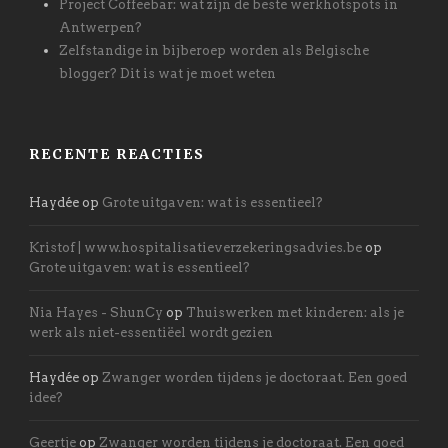
Project Coffeebar: wat zijn de beste werkhotspots in
Antwerpen?
Zelfstandige in bijberoep worden als Belgische
blogger? Dit is wat je moet weten
RECENTE REACTIES
Haydée
op
Grote uitgaven: wat is essentieel?
Kristof | www.hospitalisatieverzekeringsadvies.be
op
Grote uitgaven: wat is essentieel?
Nia Hayes - ShunCy
op
Thuiswerken met kinderen: als je
werk als niet-essentiëel wordt gezien
Haydée
op
Zwanger worden tijdens je doctoraat. Een goed
idee?
Geertje
op
Zwanger worden tijdens je doctoraat. Een goed