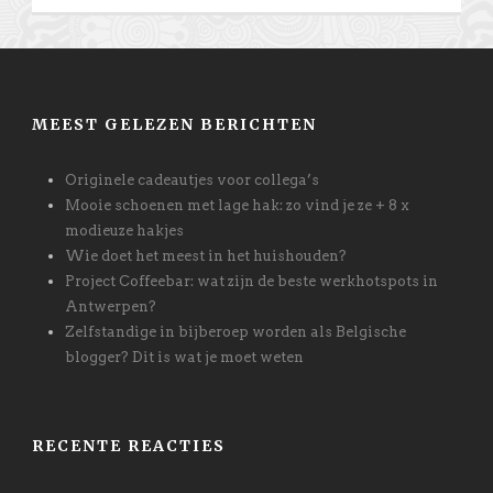
MEEST GELEZEN BERICHTEN
Originele cadeautjes voor collega’s
Mooie schoenen met lage hak: zo vind je ze + 8 x
modieuze hakjes
Wie doet het meest in het huishouden?
Project Coffeebar: wat zijn de beste werkhotspots in
Antwerpen?
Zelfstandige in bijberoep worden als Belgische
blogger? Dit is wat je moet weten
RECENTE REACTIES