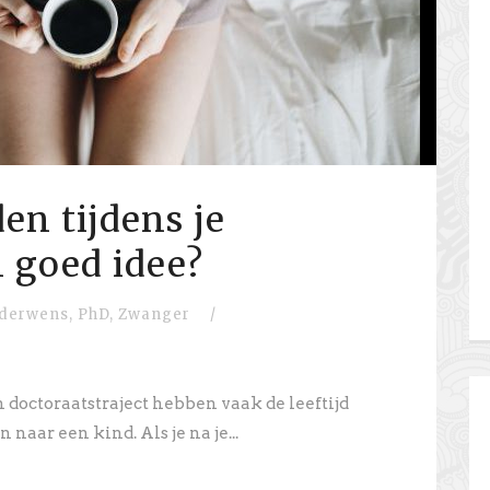
n tijdens je
n goed idee?
derwens
,
PhD
,
Zwanger
/
 doctoraatstraject hebben vaak de leeftijd
aar een kind. Als je na je...