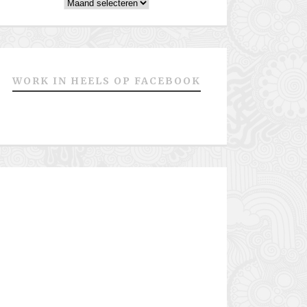
Archieven
WORK IN HEELS OP FACEBOOK