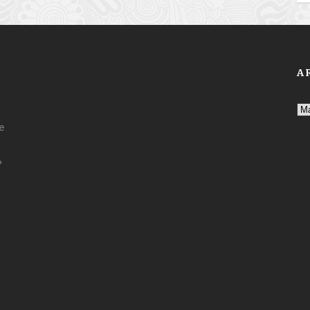
A
Ar
e
?