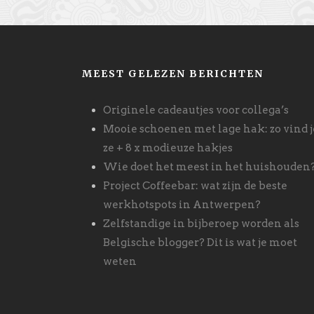
MEEST GELEZEN BERICHTEN
Originele cadeautjes voor collega’s
Mooie schoenen met lage hak: zo vind j
ze + 8 x modieuze hakjes
Wie doet het meest in het huishouden
Project Coffeebar: wat zijn de beste
werkhotspots in Antwerpen?
Zelfstandige in bijberoep worden als
Belgische blogger? Dit is wat je moet
weten