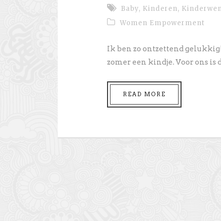
Baby
,
Kinderen
,
Kinderwe
Women Empowerment
Ik ben zo ontzettend gelukkig
zomer een kindje. Voor ons is di
READ MORE