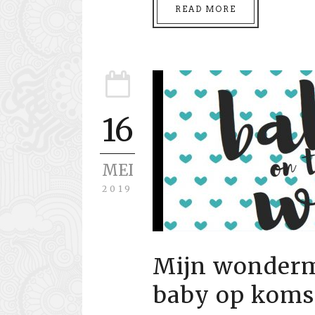
READ MORE
16
MEI
2019
Mijn wonderm
baby op koms