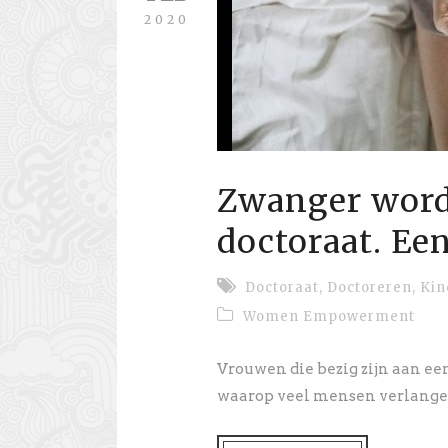
2020
Zwanger worde
doctoraat. Ee
Doctoraat
,
Doctoreren
,
Kin
Women Empowerment
Vrouwen die bezig zijn aan een
waarop veel mensen verlangen n