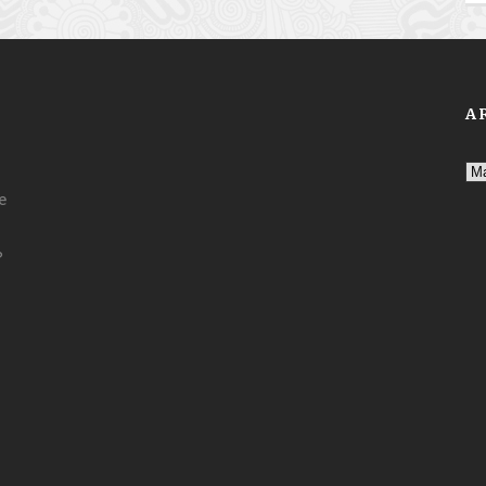
A
Ar
e
?