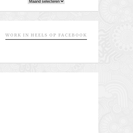
Archieven
WORK IN HEELS OP FACEBOOK