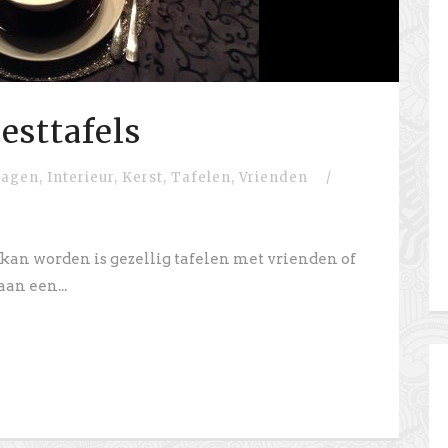
esttafels
dagen
,
Interieur
,
Kerst
,
Tafelen
,
Vrienden
/
an worden is gezellig tafelen met vrienden of
aan een...