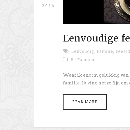
2016
Eenvoudige fe
Eenvoudig
,
Familie
,
Feest
Be Fabulous
Waar ik enorm gelukkig van k
familie. Ik vind het zo fijn om 
READ MORE