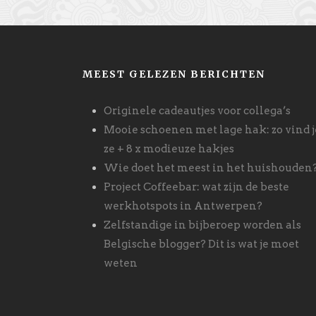
MEEST GELEZEN BERICHTEN
Originele cadeautjes voor collega’s
Mooie schoenen met lage hak: zo vind j
ze + 8 x modieuze hakjes
Wie doet het meest in het huishouden
Project Coffeebar: wat zijn de beste
werkhotspots in Antwerpen?
Zelfstandige in bijberoep worden als
Belgische blogger? Dit is wat je moet
weten